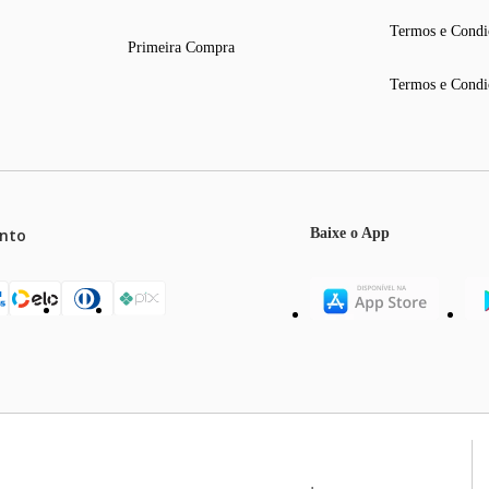
Termos e Condi
Primeira Compra
Termos e Condi
nto
Baixe o App
mos o máximo de 5 itens por produto ou enquanto durarem nossos e
o válidos exclusivamente para compras efetuadas no site, podendo di