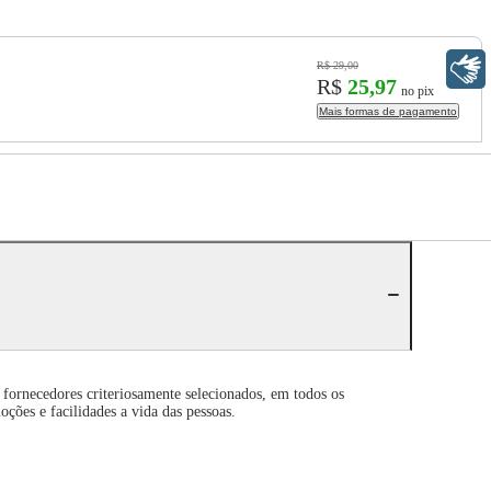
Libras
R$ 29,00
R$
25,97
no pix
Mais formas de pagamento
 fornecedores criteriosamente selecionados, em todos os
ções e facilidades a vida das pessoas.