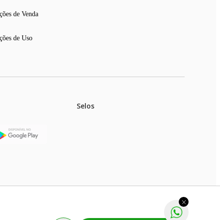
ções de Venda
ções de Uso
Selos
stoques.
ferir na rede de lojas físicas.