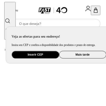
Fechar
Menu
Informe seu CEP
Veja as ofertas para seu endereço!
Insira seu CEP e confira a disponibilidade dos produtos e prazo de entrega.
Home
/
Saúde e Beleza
/
Maquiagem
/
Acessórios para Máquiagem
Inserir CEP
Mais tarde