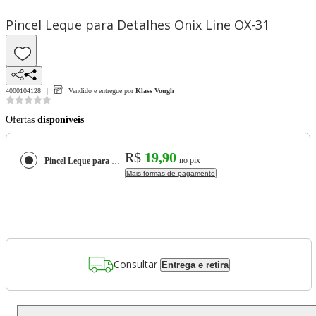
Pincel Leque para Detalhes Onix Line OX-31
4000104128
Vendido e entregue por
Klass Vough
Ofertas
disponíveis
R$
19,90
no pix
Pincel Leque para Detalhes Onix Line OX-31
Mais formas de pagamento
Consultar
Entrega e retira