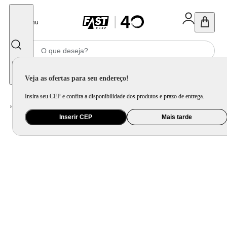
Fechar
Menu
Informe seu CEP
Veja as ofertas para seu endereço!
Insira seu CEP e confira a disponibilidade dos produtos e prazo de entrega.
Home
/
Saúde e Beleza
/
Maquiagem
/
Acessórios para Máquiagem
Inserir CEP
Mais tarde