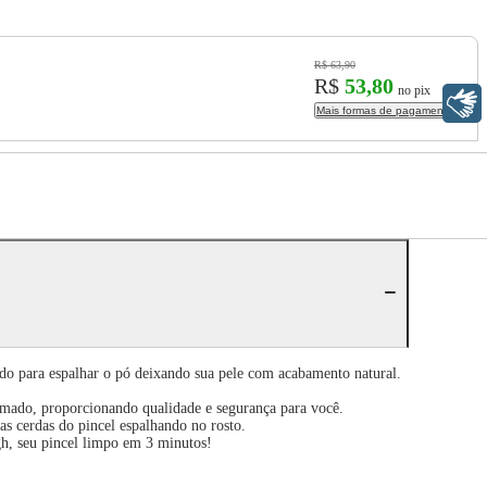
R$ 63,90
R$
53,80
no pix
Libras
Mais formas de pagamento
do para espalhar o pó deixando sua pele com acabamento natural.
mado, proporcionando qualidade e segurança para você.
s cerdas do pincel espalhando no rosto.
gh, seu pincel limpo em 3 minutos!