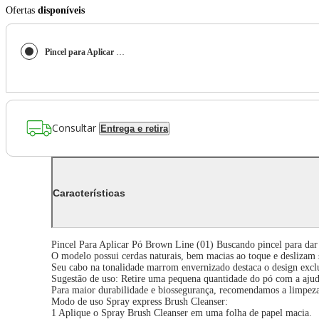
Ofertas
disponíveis
Pincel para Aplicar Pó Brown Line 01
Consultar
Entrega e retira
Características
Pincel Para Aplicar Pó Brown Line (01) Buscando pincel para dar
O modelo possui cerdas naturais, bem macias ao toque e deslizam 
Seu cabo na tonalidade marrom envernizado destaca o design exc
Sugestão de uso: Retire uma pequena quantidade do pó com a ajuda
Para maior durabilidade e biossegurança, recomendamos a limpeza
Modo de uso Spray express Brush Cleanser:
1 Aplique o Spray Brush Cleanser em uma folha de papel macia.