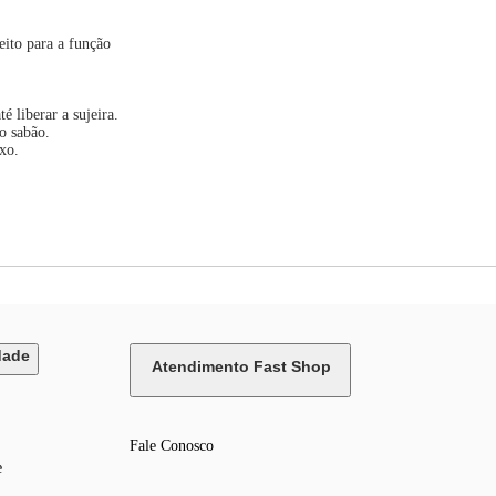
eito para a função
é liberar a sujeira.
o sabão.
xo.
dade
Atendimento Fast Shop
Fale Conosco
e