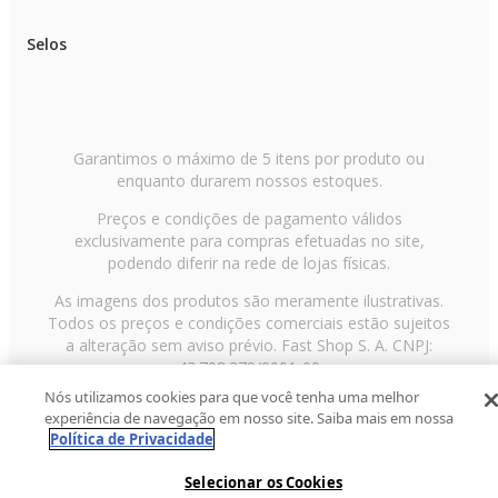
Selos
Garantimos o máximo de 5 itens por produto ou
enquanto durarem nossos estoques.
Preços e condições de pagamento válidos
exclusivamente para compras efetuadas no site,
podendo diferir na rede de lojas físicas.
As imagens dos produtos são meramente ilustrativas.
Todos os preços e condições comerciais estão sujeitos
a alteração sem aviso prévio. Fast Shop S. A. CNPJ:
43.708.379/0001-00
Nós utilizamos cookies para que você tenha uma melhor
Avenida Zaki Narchi, nº 1650, sobreloja, Carandiru, São
experiência de navegação em nosso site. Saiba mais em nossa
Paulo/SP, CEP 02029-001, Telefone: 11 3003-3728 ©
Política de Privacidade
2013 Fast Shop - Todos os direitos reservados
RF
Selecionar os Cookies