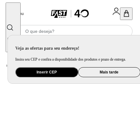
Fechar
Menu
Informe seu CEP
Veja as ofertas para seu endereço!
Insira seu CEP e confira a disponibilidade dos produtos e prazo de entrega.
Home
/
Saúde e Beleza
/
Maquiagem
/
Acessórios para Máquiagem
Inserir CEP
Mais tarde