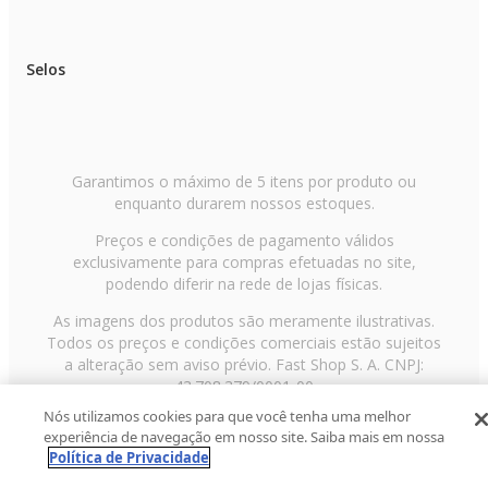
Selos
Garantimos o máximo de 5 itens por produto ou
enquanto durarem nossos estoques.
Preços e condições de pagamento válidos
exclusivamente para compras efetuadas no site,
podendo diferir na rede de lojas físicas.
As imagens dos produtos são meramente ilustrativas.
Todos os preços e condições comerciais estão sujeitos
a alteração sem aviso prévio. Fast Shop S. A. CNPJ:
43.708.379/0001-00
Nós utilizamos cookies para que você tenha uma melhor
Avenida Zaki Narchi, nº 1650, sobreloja, Carandiru, São
experiência de navegação em nosso site. Saiba mais em nossa
Paulo/SP, CEP 02029-001, Telefone: 11 3003-3728 ©
Política de Privacidade
2013 Fast Shop - Todos os direitos reservados
RF