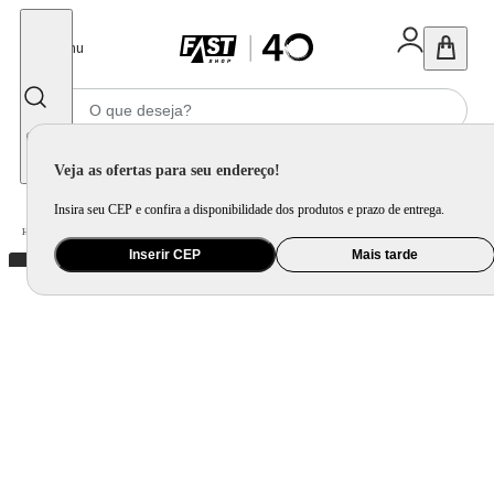
Fechar
Menu
Informe seu CEP
Veja as ofertas para seu endereço!
Insira seu CEP e confira a disponibilidade dos produtos e prazo de entrega.
Home
/
Utilidade Doméstica
/
Bar
/
Acessório para Bar
Inserir CEP
Mais tarde