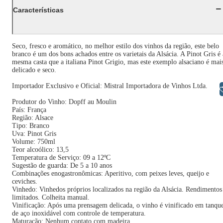
Características
Seco, fresco e aromático, no melhor estilo dos vinhos da região, este belo
branco é um dos bons achados entre os varietais da Alsácia. A Pinot Gris é 
mesma casta que a italiana Pinot Grigio, mas este exemplo alsaciano é mai
delicado e seco.
Importador Exclusivo e Oficial: Mistral Importadora de Vinhos Ltda.
Libras
Produtor do Vinho: Dopff au Moulin
País: França
Região: Alsace
Tipo: Branco
Uva: Pinot Gris
Volume: 750ml
Teor alcoólico: 13,5
Temperatura de Serviço: 09 a 12ºC
Sugestão de guarda: De 5 a 10 anos
Combinações enogastronômicas: Aperitivo, com peixes leves, queijo e
ceviches.
Vinhedo: Vinhedos próprios localizados na região da Alsácia. Rendimentos
limitados. Colheita manual.
Vinificação: Após uma prensagem delicada, o vinho é vinificado em tanqu
de aço inoxidável com controle de temperatura.
Maturação: Nenhum contato com madeira.