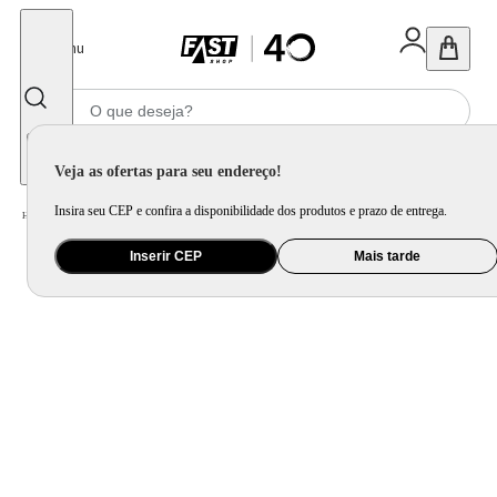
Fechar
Menu
Informe seu CEP
Veja as ofertas para seu endereço!
Insira seu CEP e confira a disponibilidade dos produtos e prazo de entrega.
Home
/
Mercado
/
Bebida
/
Vinho
Inserir CEP
Mais tarde