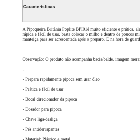
Características
A Pipoqueira Britânia Poplite BPI01é muito eficiente e prática, 
rápida e fácil de usar, basta colocar o milho e dentro de poucos m
manteiga para ser acrescentada após o preparo. E na hora de guarda
Observação: O produto não acompanha bacia/balde, imagem merame
.
• Prepara rapidamente pipoca sem usar óleo
• Prática e fácil de usar
• Bocal direcionador da pipoca
• Dosador para pipoca
• Chave liga/desliga
• Pés antiderrapantes
• Material: Plástico e metal.