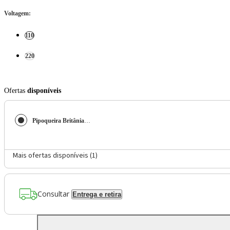
Voltagem
:
110
220
Ofertas
disponíveis
Pipoqueira Britânia Poplite BPI01
Mais ofertas disponíveis (
1
)
Consultar
Entrega e retira