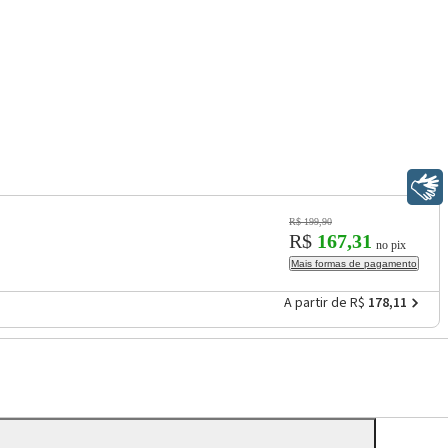
Libras
R$ 199,90
R$
167,31
no pix
Mais formas de pagamento
A partir de R$
178,11