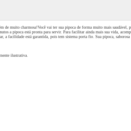
além de muito charmosa!Você vai ter sua pipoca de forma muito mais saudável, p
inutos a pipoca está pronta para servir. Para facilitar ainda mais sua vida, ac
r, a facilidade está garantida, pois tem sistema porta fio. Sua pipoca, saboro
nte ilustrativa.