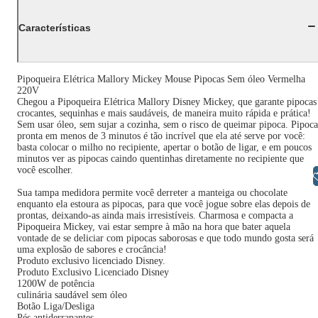
Características
Pipoqueira Elétrica Mallory Mickey Mouse Pipocas Sem óleo Vermelha
220V
Chegou a Pipoqueira Elétrica Mallory Disney Mickey, que garante pipocas
crocantes, sequinhas e mais saudáveis, de maneira muito rápida e prática!
Sem usar óleo, sem sujar a cozinha, sem o risco de queimar pipoca. Pipoca
pronta em menos de 3 minutos é tão incrível que ela até serve por você:
basta colocar o milho no recipiente, apertar o botão de ligar, e em poucos
minutos ver as pipocas caindo quentinhas diretamente no recipiente que
você escolher.
Libras
Sua tampa medidora permite você derreter a manteiga ou chocolate
enquanto ela estoura as pipocas, para que você jogue sobre elas depois de
prontas, deixando-as ainda mais irresistíveis. Charmosa e compacta a
Pipoqueira Mickey, vai estar sempre à mão na hora que bater aquela
vontade de se deliciar com pipocas saborosas e que todo mundo gosta será
uma explosão de sabores e crocância!
Produto exclusivo licenciado Disney.
Produto Exclusivo Licenciado Disney
1200W de potência
culinária saudável sem óleo
Botão Liga/Desliga
Pés antiderrapantes