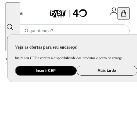
Fechar
Menu
Informe seu CEP
Veja as ofertas para seu endereço!
Insira seu CEP e confira a disponibilidade dos produtos e prazo de entrega.
Home
/
Eletroportátil
/
Cozinha Criativa
/
Pipoqueira
Inserir CEP
Mais tarde