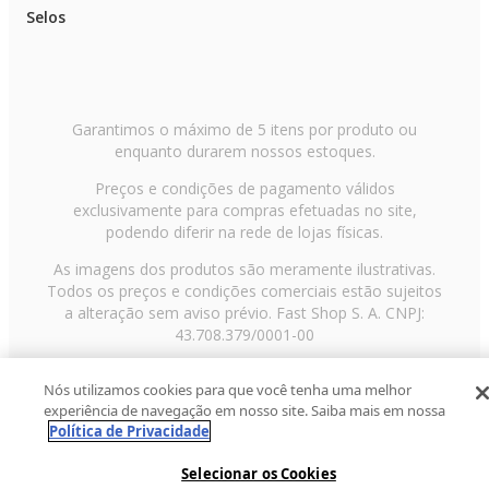
Selos
Garantimos o máximo de 5 itens por produto ou
enquanto durarem nossos estoques.
Preços e condições de pagamento válidos
exclusivamente para compras efetuadas no site,
podendo diferir na rede de lojas físicas.
As imagens dos produtos são meramente ilustrativas.
Todos os preços e condições comerciais estão sujeitos
a alteração sem aviso prévio. Fast Shop S. A. CNPJ:
43.708.379/0001-00
Avenida Zaki Narchi, nº 1650, sobreloja, Carandiru, São
Nós utilizamos cookies para que você tenha uma melhor
Paulo/SP, CEP 02029-001, Telefone: 11 3003-3728 ©
experiência de navegação em nosso site. Saiba mais em nossa
2013 Fast Shop - Todos os direitos reservados
RF
Política de Privacidade
Selecionar os Cookies