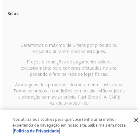
Selos
Garantimos o máximo de 5 itens por produto ou
enquanto durarem nossos estoques.
Preços e condições de pagamento válidos
exclusivamente para compras efetuadas no site,
podendo diferir na rede de lojas físicas.
As imagens dos produtos são meramente ilustrativas.
Todos os preços e condições comerciais estão sujeitos
a alteração sem aviso prévio. Fast Shop S. A. CNPJ:
43.708.379/0001-00
Avenida Zaki Narchi, nº 1650, sobreloja, Carandiru, São
Nós utilizamos cookies para que você tenha uma melhor
Paulo/SP, CEP 02029-001, Telefone: 11 3003-3728 ©
experiência de navegação em nosso site. Saiba mais em nossa
2013 Fast Shop - Todos os direitos reservados
RF
Política de Privacidade