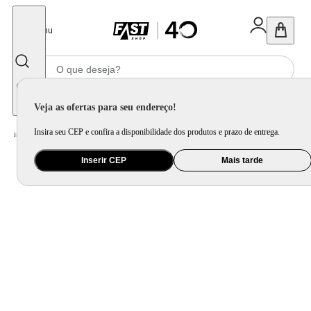
Fechar
Menu
Informe seu CEP
Veja as ofertas para seu endereço!
Insira seu CEP e confira a disponibilidade dos produtos e prazo de entrega.
Home
/
Eletroportátil
/
Cozinha Criativa
/
Pipoqueira
Inserir CEP
Mais tarde