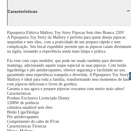
Características
Pipoqueira Elétrica Mallory Toy Story Pipocas Sem óleo Branca 220V
A Pipoqueira Toy Story da Mallory é perfeita para quem deseja pipocas
sequinhas e sem óleo, com a praticidade de um preparo rápido e sem
complicação. Seu bocal expedidor permite que as pipocas caiam diretamen
na tigela, tornando a experiência ainda mais limpa e prática.
Ela vem com copo medidor, que pode ser usado também para derreter
manteiga, adicionando aquele toque especial às suas pipocas. Com botão
liga/desliga e pés antiderrapantes, oferece segurança e facilidade no uso,
garantindo uma experiência tranquila e divertida. A Pipoqueira Toy Story
Libras
Mallory é ideal para toda a família, transformando seus momentos de lazer
com pipocas deliciosas e livres de gordura.
Garanta a sua agora e prepare pipocas crocantes com muito mais sabor!
Características
Produto Exclusivo Licenciado Disney
1200W de potência
culinária saudável sem óleo
Botão Liga/Desliga
Pés antiderrapantes
Comprimento do cabo de 87cm
Características Técnicas
Marca: Mallory