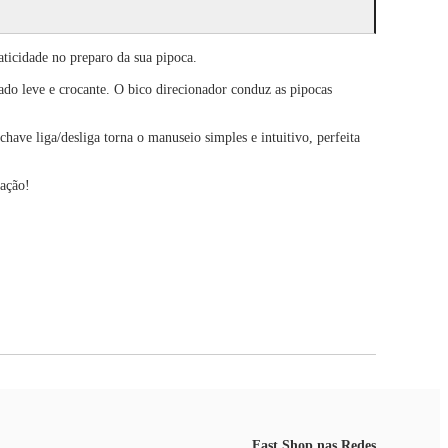
ticidade no preparo da sua pipoca.
do leve e crocante. O bico direcionador conduz as pipocas
have liga/desliga torna o manuseio simples e intuitivo, perfeita
cação!
Fast Shop nas Redes