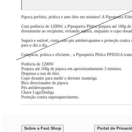
Pipoca perfeita, prática e sem óleo em minutos! A Pipoqueira Elé
Com potência de 1200W, a Pipoqueira Philco prepara até 100g de p
diretamente ao recipiente, evitando sujeira, enquanto o copo dosad
Segura e estável, conta com pés antiderrapantes e proteção contra 
para o dia a dia.
Compacta, prática e eficiente , a Pipoqueira Philco PPIE01A tr
Potência de 1200W
Prepara até 100g de pipoca em aproximadamente 3 minutos
Dispensa o uso de óleo
Copo dosador para medir e derreter manteiga
Bico direcionador de pipoca
Pés antiderrapantes
Chave Liga/Desliga
Proteção contra superaquecimento.
Sobre a Fast Shop
Portal de Privaci