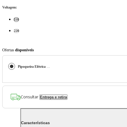
Voltagem
:
110
220
Ofertas
disponíveis
Pipoqueira Elétrica Sem Óleo Philco 1200W PPIE01A
Consultar
Entrega e retira
Características