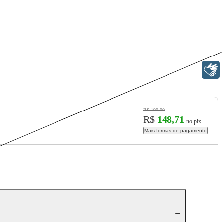
Libras
R$ 199,90
R$
148,71
no pix
Mais formas de pagamento