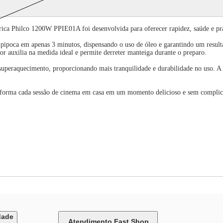
trica Philco 1200W PPIE01A foi desenvolvida para oferecer rapidez, saúde e pra
ipoca em apenas 3 minutos, dispensando o uso de óleo e garantindo um resulta
or auxilia na medida ideal e permite derreter manteiga durante o preparo.
superaquecimento, proporcionando mais tranquilidade e durabilidade no uso. A c
ansforma cada sessão de cinema em casa em um momento delicioso e sem compli
dade
Atendimento Fast Shop