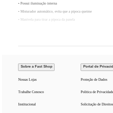
• Possui iluminação interna
• Misturador automático, evita que a pipoca queime
• Manivela para tirar a pipoca da panela
• Comprimento do cabo elétrico: 0,8m
• Utiliza óleo para preparar pipocas mais saborosas
Sobre a Fast Shop
Portal de Privaci
Nossas Lojas
Proteção de Dados
Trabalhe Conosco
Politica de Privacidad
Institucional
Solicitação de Direitos