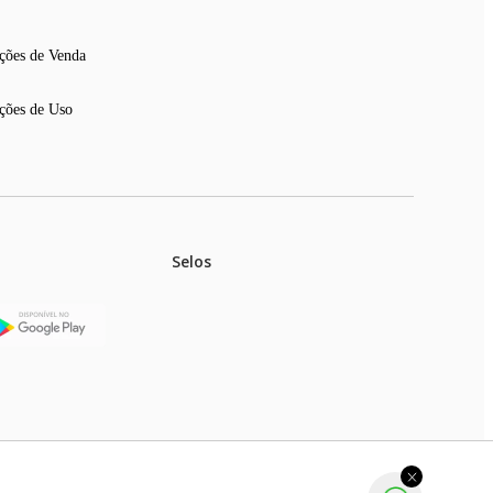
ções de Venda
ções de Uso
Selos
stoques.
ferir na rede de lojas físicas.