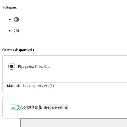
Voltagem
:
110
220
Ofertas
disponíveis
Pipoqueira Philco Classic Retrô
Mais ofertas disponíveis (
1
)
Consultar
Entrega e retira