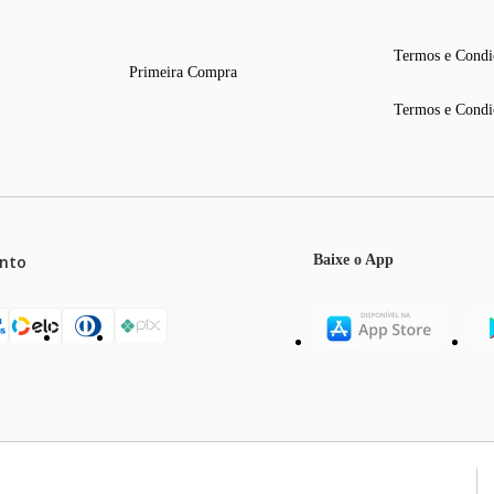
Termos e Condi
Primeira Compra
Termos e Condi
nto
Baixe o App
mos o máximo de 5 itens por produto ou enquanto durarem nossos e
o válidos exclusivamente para compras efetuadas no site, podendo di