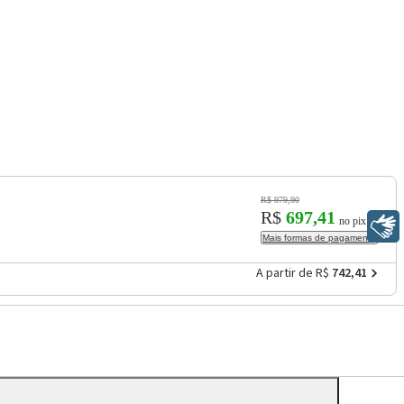
R$ 979,90
R$
697,41
no pix
Libras
Mais formas de pagamento
A partir de R$
742,41