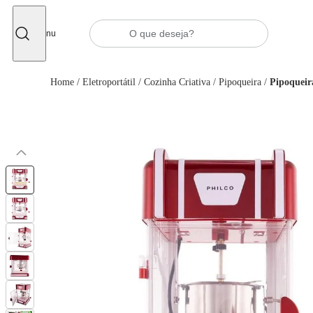
Fechar
Menu
Home
/
Eletroportátil
/
Cozinha Criativa
/
Pipoqueira
/
Pipoqueira