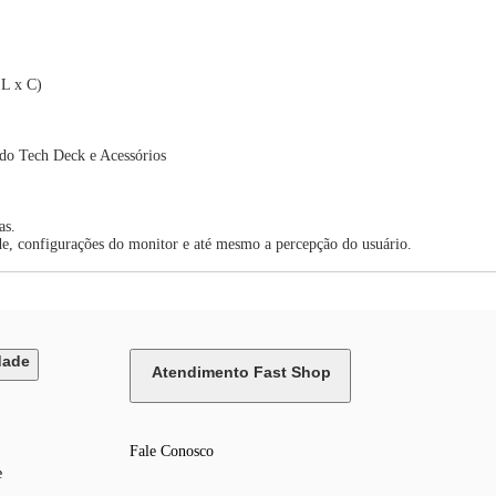
 L x C)
do Tech Deck e Acessórios
as.
de, configurações do monitor e até mesmo a percepção do usuário.
dade
Atendimento Fast Shop
Fale Conosco
e