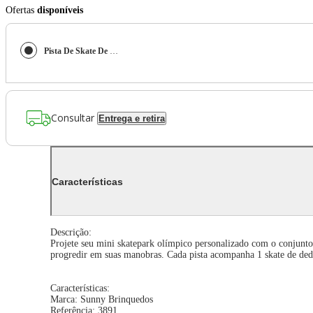
Ofertas
disponíveis
Pista De Skate De Dedo Do Aurelien Paris 2024 - Tech Deck
Consultar
Entrega e retira
Características
Descrição:
Projete seu mini skatepark olímpico personalizado com o conjunt
progredir em suas manobras. Cada pista acompanha 1 skate de dedo
Características:
Marca: Sunny Brinquedos
Referência: 3891