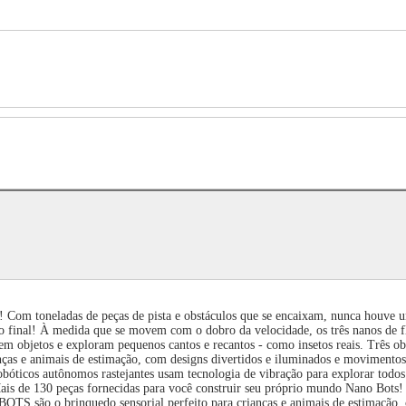
m toneladas de peças de pista e obstáculos que se encaixam, nunca houve um 
ão final! À medida que se movem com o dobro da velocidade, os três nanos de
 objetos e exploram pequenos cantos e recantos - como insetos reais. Três obst
ças e animais de estimação, com designs divertidos e iluminados e movimentos
bóticos autônomos rastejantes usam tecnologia de vibração para explorar todos o
Mais de 130 peças fornecidas para você construir seu próprio mundo Nano Bots
OTS são o brinquedo sensorial perfeito para crianças e animais de estimação,