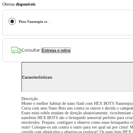
Ofertas
disponíveis
Pista Nanotopia com 4 Nano's e 3 Nano Flash's - Hex Bots
Consultar
Entrega e retira
Características
Descrição:
Monte o melhor habitat de nano flash com HEX BOTS Nanotopia! Co
Corra com seus Nano Bots uns contra os outros e decida o campe
Esses mini-robôs mudam de direção aleatoriamente, ricocheteiam em
nanobots HEX BOTS são o brinquedo sensorial perfeito para crian
envolvidos. Prepare, configure e observe como esses brinquedos ro
reais! Coloque-os um contra o outro para ver qual sai por cima! 
corrida com obstáculos e observe-os explorar! Os nano bots HEX B