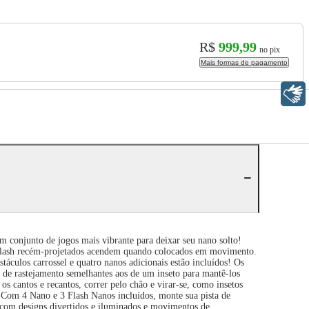
R$
999,99
no pix
Mais formas de pagamento
Libras
conjunto de jogos mais vibrante para deixar seu nano solto!
 flash recém-projetados acendem quando colocados em movimento.
áculos carrossel e quatro nanos adicionais estão incluídos! Os
 de rastejamento semelhantes aos de um inseto para mantê-los
s cantos e recantos, correr pelo chão e virar-se, como insetos
! Com 4 Nano e 3 Flash Nanos incluídos, monte sua pista de
 com designs divertidos e iluminados e movimentos de