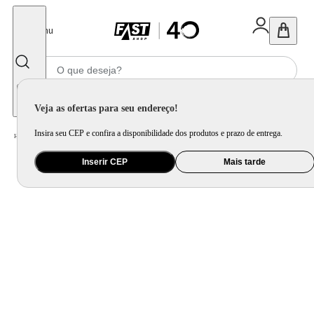
Fechar
Menu
Informe seu CEP
Veja as ofertas para seu endereço!
Insira seu CEP e confira a disponibilidade dos produtos e prazo de entrega.
Home
/
Brinquedo e Colecionável
/
Brinquedo Esportivo, Ação e Aventura
Inserir CEP
Mais tarde