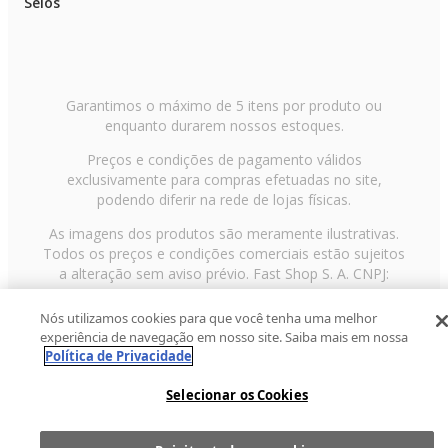
Selos
Garantimos o máximo de 5 itens por produto ou
enquanto durarem nossos estoques.
Preços e condições de pagamento válidos
exclusivamente para compras efetuadas no site,
podendo diferir na rede de lojas físicas.
As imagens dos produtos são meramente ilustrativas.
Todos os preços e condições comerciais estão sujeitos
a alteração sem aviso prévio. Fast Shop S. A. CNPJ:
43.708.379/0001-00
Nós utilizamos cookies para que você tenha uma melhor
Avenida Zaki Narchi, nº 1650, sobreloja, Carandiru, São
experiência de navegação em nosso site. Saiba mais em nossa
Paulo/SP, CEP 02029-001, Telefone: 11 3003-3728 ©
Política de Privacidade
2013 Fast Shop - Todos os direitos reservados
RF
Selecionar os Cookies