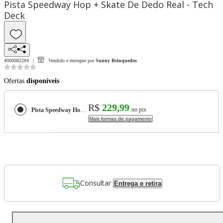
Pista Speedway Hop + Skate De Dedo Real - Tech
Deck
4000082284
Vendido e entregue por
Sunny Brinquedos
Ofertas
disponíveis
R$
229,99
no pix
Pista Speedway Hop + Skate De Dedo Real - Tech Deck
Mais formas de pagamento
Consultar
Entrega e retira