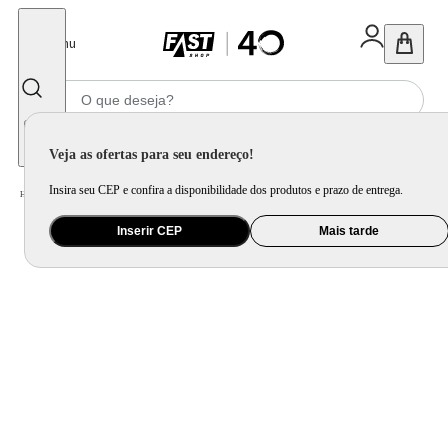
Fechar
Menu
Informe seu CEP
Veja as ofertas para seu endereço!
Insira seu CEP e confira a disponibilidade dos produtos e prazo de entrega.
Home
/
Móveis e Decoração
/
Decoração
/
Objetos Decorativos
Inserir CEP
Mais tarde