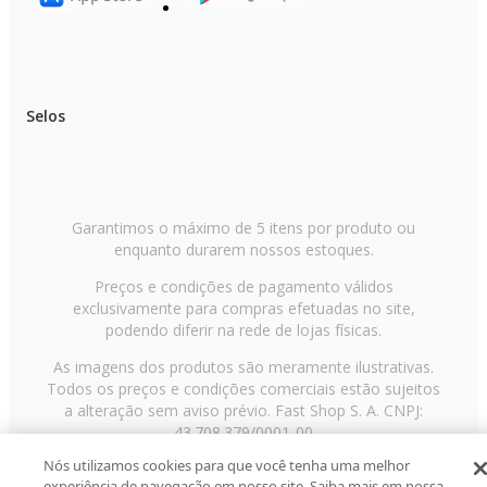
Selos
Garantimos o máximo de 5 itens por produto ou
enquanto durarem nossos estoques.
Preços e condições de pagamento válidos
exclusivamente para compras efetuadas no site,
podendo diferir na rede de lojas físicas.
As imagens dos produtos são meramente ilustrativas.
Todos os preços e condições comerciais estão sujeitos
a alteração sem aviso prévio. Fast Shop S. A. CNPJ:
43.708.379/0001-00
Nós utilizamos cookies para que você tenha uma melhor
Avenida Zaki Narchi, nº 1650, sobreloja, Carandiru, São
experiência de navegação em nosso site. Saiba mais em nossa