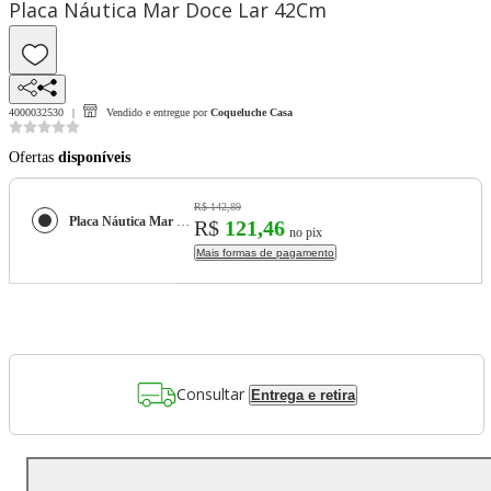
Placa Náutica Mar Doce Lar 42Cm
4000032530
Vendido e entregue por
Coqueluche Casa
Ofertas
disponíveis
R$ 142,89
Placa Náutica Mar Doce Lar 42Cm
R$
121,46
no pix
Mais formas de pagamento
Consultar
Entrega e retira