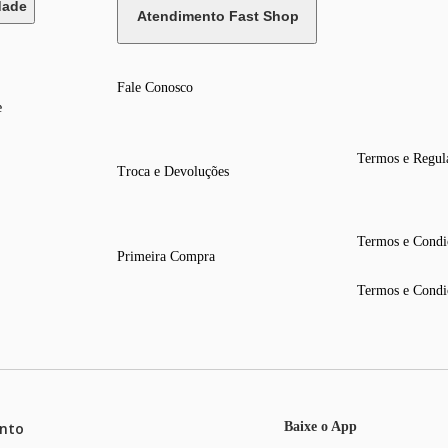
dade
Atendimento Fast Shop
Fale Conosco
e
Termos e Regul
Troca e Devoluções
Termos e Condi
Primeira Compra
Termos e Condi
nto
Baixe o App