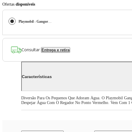
Ofertas
disponíveis
Playmobil - Gangorra D'Água Com Regador - 1.2.3 - 70269
Consultar
Entrega e retira
Características
Diversão Para Os Pequenos Que Adoram Água. O Playmobil Gang
Despejar Água Com O Regador No Ponto Vermelho. Vem Com 1 G