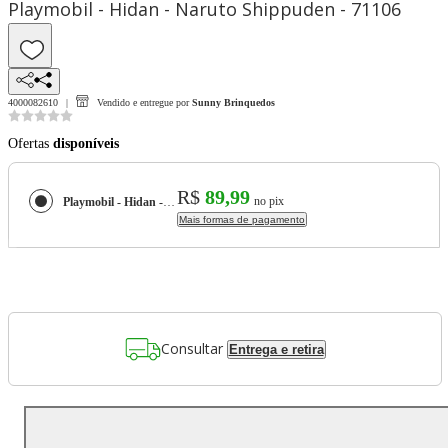
Playmobil - Hidan - Naruto Shippuden - 71106
4000082610
Vendido e entregue por
Sunny Brinquedos
Ofertas
disponíveis
R$
89,99
no pix
Playmobil - Hidan - Naruto Shippuden - 71106
Mais formas de pagamento
Consultar
Entrega e retira