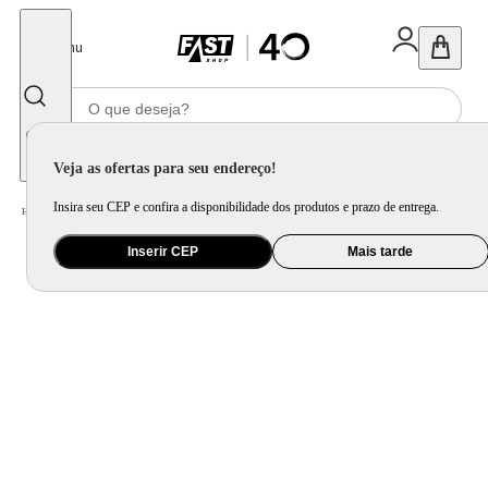
Fechar
Menu
Informe seu CEP
Veja as ofertas para seu endereço!
Insira seu CEP e confira a disponibilidade dos produtos e prazo de entrega.
Home
/
Brinquedo e Colecionável
/
Para Colecionar
Inserir CEP
Mais tarde