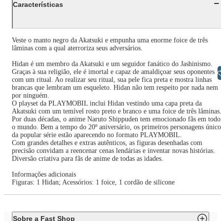
Características
Veste o manto negro da Akatsuki e empunha uma enorme foice de três
lâminas com a qual aterroriza seus adversários.
Hidan é um membro da Akatsuki e um seguidor fanático do Jashinismo.
Graças à sua religião, ele é imortal e capaz de amaldiçoar seus oponentes
Libras
com um ritual. Ao realizar seu ritual, sua pele fica preta e mostra linhas
brancas que lembram um esqueleto. Hidan não tem respeito por nada nem
por ninguém.
O playset da PLAYMOBIL inclui Hidan vestindo uma capa preta da
Akatsuki com um temível rosto preto e branco e uma foice de três lâminas
Por duas décadas, o anime Naruto Shippuden tem emocionado fãs em todo
o mundo. Bem a tempo do 20º aniversário, os primeiros personagens único
da popular série estão aparecendo no formato PLAYMOBIL.
Com grandes detalhes e extras autênticos, as figuras desenhadas com
precisão convidam a reencenar cenas lendárias e inventar novas histórias.
Diversão criativa para fãs de anime de todas as idades.
Informações adicionais
Figuras: 1 Hidan; Acessórios: 1 foice, 1 cordão de silicone
Sobre a Fast Shop