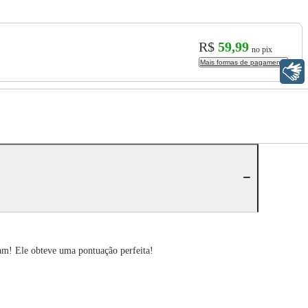
R$
59,99
no pix
Mais formas de pagamento
Libras
ram! Ele obteve uma pontuação perfeita!