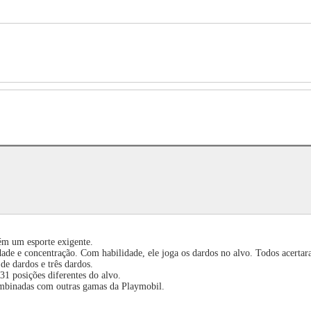
ém um esporte exigente.
dade e concentração. Com habilidade, ele joga os dardos no alvo. Todos acerta
de dardos e três dardos.
31 posições diferentes do alvo.
combinadas com outras gamas da Playmobil.