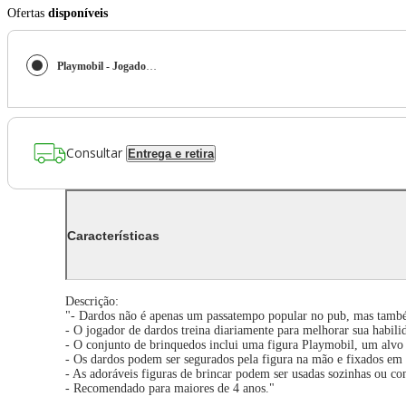
Ofertas
disponíveis
Playmobil - Jogador De Dardos - Special Plus 71165
Consultar
Entrega e retira
Características
Descrição:
"- Dardos não é apenas um passatempo popular no pub, mas tamb
- O jogador de dardos treina diariamente para melhorar sua habili
- O conjunto de brinquedos inclui uma figura Playmobil, um alvo 
- Os dardos podem ser segurados pela figura na mão e fixados em 
- As adoráveis figuras de brincar podem ser usadas sozinhas ou 
- Recomendado para maiores de 4 anos."