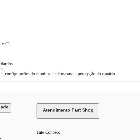
L x C)
 dardos
as.
de, configurações do monitor e até mesmo a percepção do usuário.
dade
Atendimento Fast Shop
Fale Conosco
e