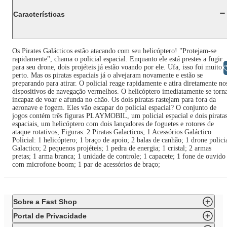
Características
Os Pirates Galácticos estão atacando com seu helicóptero! "Protejam-se
rapidamente", chama o policial espacial. Enquanto ele está prestes a fugir
para seu drone, dois projéteis já estão voando por ele. Ufa, isso foi muito
Libras
perto. Mas os piratas espaciais já o alvejaram novamente e estão se
preparando para atirar. O policial reage rapidamente e atira diretamente no
dispositivos de navegação vermelhos. O helicóptero imediatamente se torn
incapaz de voar e afunda no chão. Os dois piratas rastejam para fora da
aeronave e fogem. Eles vão escapar do policial espacial? O conjunto de
jogos contém três figuras PLAYMOBIL, um policial espacial e dois pirata
espaciais, um helicóptero com dois lançadores de foguetes e rotores de
ataque rotativos, Figuras: 2 Piratas Galacticos; 1 Acessórios Galáctico
Policial: 1 helicóptero; 1 braço de apoio; 2 balas de canhão; 1 drone polici
Galactico; 2 pequenos projéteis; 1 pedra de energia; 1 cristal; 2 armas
pretas; 1 arma branca; 1 unidade de controle; 1 capacete; 1 fone de ouvido
com microfone boom; 1 par de acessórios de braço;
Sobre a Fast Shop
Portal de Privacidade