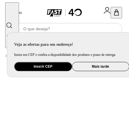
Fechar
Menu
Informe seu CEP
Veja as ofertas para seu endereço!
Insira seu CEP e confira a disponibilidade dos produtos e prazo de entrega.
Home
/
Brinquedo e Colecionável
/
Para Colecionar
Inserir CEP
Mais tarde