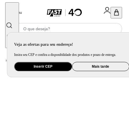
Fechar
Menu
Informe seu CEP
Veja as ofertas para seu endereço!
Insira seu CEP e confira a disponibilidade dos produtos e prazo de entrega.
Home
/
Brinquedo e Colecionável
/
Para Colecionar
Inserir CEP
Mais tarde