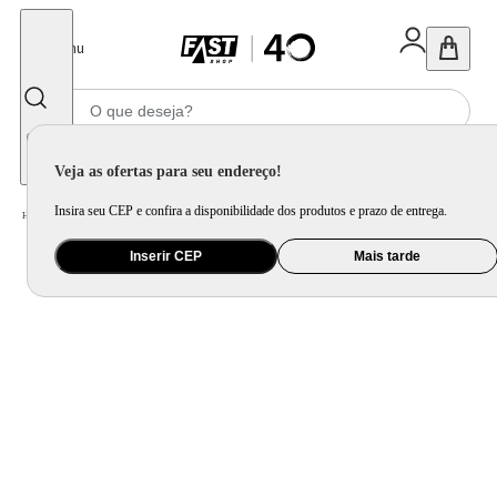
Fechar
Menu
Informe seu CEP
Veja as ofertas para seu endereço!
Insira seu CEP e confira a disponibilidade dos produtos e prazo de entrega.
Home
/
Brinquedo e Colecionável
/
Para Colecionar
Inserir CEP
Mais tarde