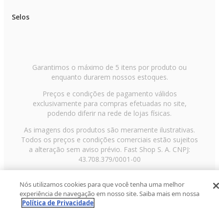
Selos
Garantimos o máximo de 5 itens por produto ou
enquanto durarem nossos estoques.
Preços e condições de pagamento válidos
exclusivamente para compras efetuadas no site,
podendo diferir na rede de lojas físicas.
As imagens dos produtos são meramente ilustrativas.
Todos os preços e condições comerciais estão sujeitos
a alteração sem aviso prévio. Fast Shop S. A. CNPJ:
43.708.379/0001-00
Avenida Zaki Narchi, nº 1650, sobreloja, Carandiru, São
Nós utilizamos cookies para que você tenha uma melhor
Paulo/SP, CEP 02029-001, Telefone: 11 3003-3728 ©
experiência de navegação em nosso site. Saiba mais em nossa
2013 Fast Shop - Todos os direitos reservados
RF
Política de Privacidade