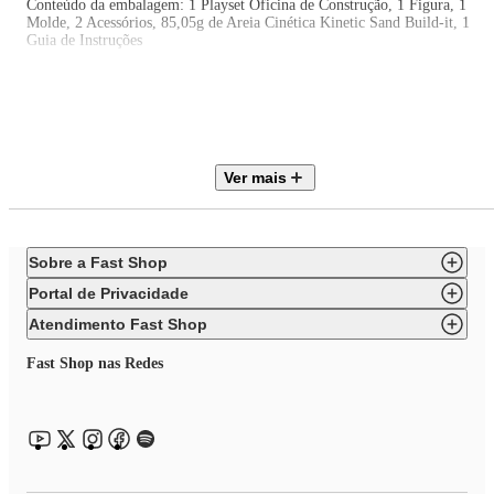
Conteúdo da embalagem: 1 Playset Oficina de Construção, 1 Figura, 1
Molde, 2 Acessórios, 85,05g de Areia Cinética Kinetic Sand Build-it, 1
Guia de Instruções
Certificado Inmetro: REGISTRO 010612/2023
Produtos de decoração não inclusos. Imagens meramente ilustrativas.
As cores dos objetos podem sofrer alterações devido a luminosidade,
configurações do monitor e até mesmo a percepção do usuário.
Ver mais
Sobre a Fast Shop
Portal de Privacidade
Atendimento Fast Shop
Fast Shop nas Redes