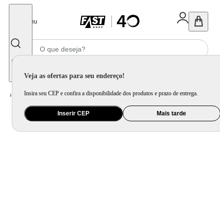
Fechar
Menu
Informe seu CEP
Veja as ofertas para seu endereço!
Insira seu CEP e confira a disponibilidade dos produtos e prazo de entrega.
Home
/
Automotivo
/
Pneu
Inserir CEP
Mais tarde