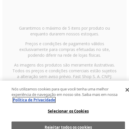
Garantimos o máximo de 5 itens por produto ou
enquanto durarem nossos estoques.
Preços e condições de pagamento válidos
exclusivamente para compras efetuadas no site,
podendo diferir na rede de lojas físicas.
As imagens dos produtos são meramente ilustrativas.
Todos os preços e condições comerciais estão sujeitos
a alteração sem aviso prévio. Fast Shop S. A. CNPJ:
43.708.379/0001-00
Nós utilizamos cookies para que você tenha uma melhor
Avenida Zaki Narchi, nº 1650, sobreloja, Carandiru, São
experiência de navegação em nosso site. Saiba mais em nossa
Paulo/SP, CEP 02029-001, Telefone: 11 3003-3728 ©
Política de Privacidade
2013 Fast Shop - Todos os direitos reservados
RF
Selecionar os Cookies
Rejeitar todos os cookies