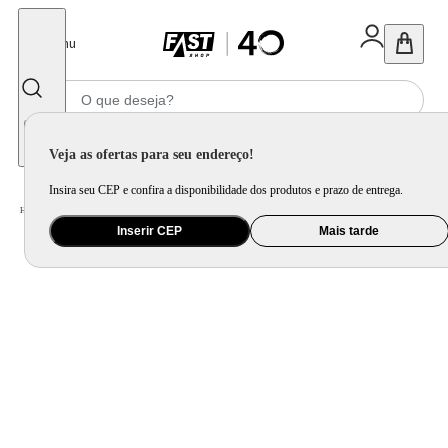
Fechar
Menu
Informe seu CEP
Veja as ofertas para seu endereço!
Insira seu CEP e confira a disponibilidade dos produtos e prazo de entrega.
Home
/
Automotivo
/
Pneu
/
Pneu Pirelli Aro 18 225/55R18 98V Scorpion
Inserir CEP
Mais tarde