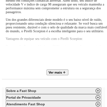
mesmo em condições climáticas adversas. Além disso, seu índice de
velocidade V e índice de carga 98 asseguram que seu veículo mantenha a
performance máxima sem comprometer a estrutura ou a segurança dos
passageiros.
Um dos grandes diferenciais deste modelo é o seu baixo nível de ruído,
proporcionando uma condução silenciosa e relaxante. Se você busca um
pneu resistente, durável e com o selo de qualidade da marca mais confiável
do mundo, o Pirelli Scorpion é a escolha inteligente para o seu utilitário.
Vantagens de equipar seu veículo com o Pirelli Scorpion:
Desempenho Premium: Ideal para SUVs e picapes que buscam controle
total e alta performance. Segurança em Primeiro Lugar: Resposta de
frenagem otimizada e tração superior em diversas pistas. Conforto Acústic
Tecnologia de rodagem que minimiza ruídos, garantindo uma viagem mais
suave. Alta Durabilidade: Construção radial reforçada para maior vida útil 
resistência ao desgaste. Especificações Técnicas: Medida 225/55R18 com
índice de carga 98 e velocidade V (até 240 km/h).
Ver mais
Invista na segurança da sua família e na eficiência do seu veículo. Adquira
Pneu Pirelli Scorpion 225/55R18 e experimente a verdadeira sensação de
domínio sobre o asfalto!
Sobre a Fast Shop
Que tal aproveitar e conhecer produtos de limpeza automotiva, para deixar
seu veículo com cheiro de novo? Aproveite!
Portal de Privacidade
Atendimento Fast Shop