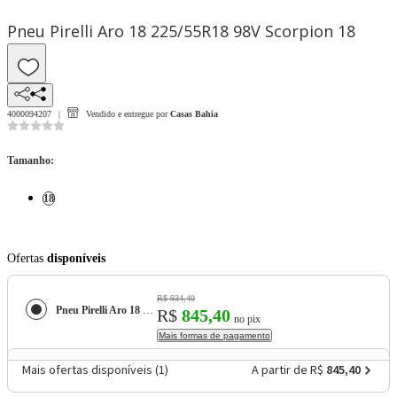
Pneu Pirelli Aro 18 225/55R18 98V Scorpion 18
4000094207
Vendido e entregue por
Casas Bahia
Tamanho
:
18
Ofertas
disponíveis
R$ 934,40
Pneu Pirelli Aro 18 225/55R18 98V Scorpion
R$
845,40
no pix
Mais formas de pagamento
Mais ofertas disponíveis (
1
)
A partir de R$
845,40