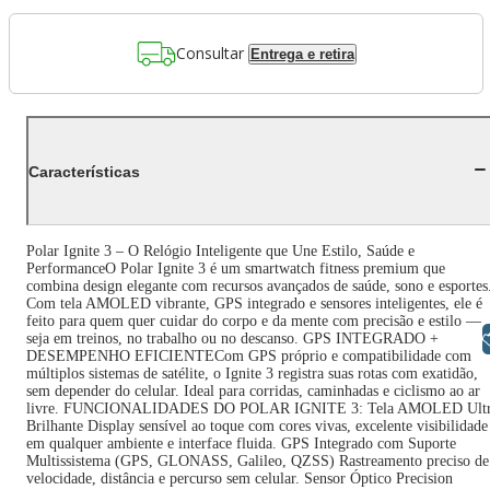
Consultar
Entrega e retira
Características
Polar Ignite 3 – O Relógio Inteligente que Une Estilo, Saúde e
PerformanceO Polar Ignite 3 é um smartwatch fitness premium que
combina design elegante com recursos avançados de saúde, sono e esportes
Com tela AMOLED vibrante, GPS integrado e sensores inteligentes, ele é
feito para quem quer cuidar do corpo e da mente com precisão e estilo —
Libras
seja em treinos, no trabalho ou no descanso. GPS INTEGRADO +
DESEMPENHO EFICIENTECom GPS próprio e compatibilidade com
múltiplos sistemas de satélite, o Ignite 3 registra suas rotas com exatidão,
sem depender do celular. Ideal para corridas, caminhadas e ciclismo ao ar
livre. FUNCIONALIDADES DO POLAR IGNITE 3: Tela AMOLED Ult
Brilhante Display sensível ao toque com cores vivas, excelente visibilidade
em qualquer ambiente e interface fluida. GPS Integrado com Suporte
Multissistema (GPS, GLONASS, Galileo, QZSS) Rastreamento preciso de
velocidade, distância e percurso sem celular. Sensor Óptico Precision