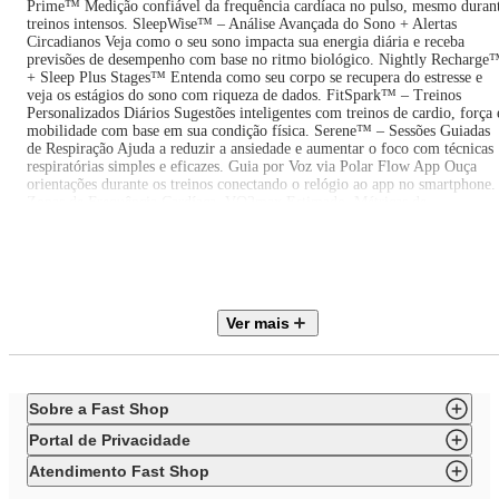
Prime™ Medição confiável da frequência cardíaca no pulso, mesmo duran
treinos intensos. SleepWise™ – Análise Avançada do Sono + Alertas
Circadianos Veja como o seu sono impacta sua energia diária e receba
previsões de desempenho com base no ritmo biológico. Nightly Recharge
+ Sleep Plus Stages™ Entenda como seu corpo se recupera do estresse e
veja os estágios do sono com riqueza de dados.‍ FitSpark™ – Treinos
Personalizados Diários Sugestões inteligentes com treinos de cardio, força 
mobilidade com base em sua condição física. Serene™ – Sessões Guiadas
de Respiração Ajuda a reduzir a ansiedade e aumentar o foco com técnicas
respiratórias simples e eficazes. Guia por Voz via Polar Flow App Ouça
orientações durante os treinos conectando o relógio ao app no smartphone.
Zonas de Frequência Cardíaca, VO2max Estimado, Métricas de
Recuperação Avalie sua evolução física com dados confiáveis e acessíveis.
Bateria com Autonomia Inteligente Até 5 dias de uso contínuo ou até 30
horas de treino com GPS. App Polar Flow + Integração com Strava,
Komoot, TrainingPeaks e Mais Acompanhe seu progresso com gráficos,
resumos e insights personalizados. Design Sofisticado + Pulseira
Confortável e Intercambiável Perfeito para uso 24/7: na academia, no
Ver mais
escritório ou na balada. O QUE ACOMPANHA O PRODUTO:1x Polar
Ignite 31x Pulseira original ajustável (compatível com 20mm padrão)1x
Cabo carregador magnético USB1x Guia rápido INDICADO PARA:
Usuários que buscam bem-estar, saúde e performance com estilo
Pessoas que treinam com regularidade e querem dados confiáveis
Sobre a Fast Shop
Quem precisa de análise de sono e recuperação com profundidade
Ativos que querem um relógio bonito, leve e funcional no dia a dia
Portal de Privacidade
Com o Polar Ignite 3, sua saúde, seus treinos e seu estilo caminham juntos.
Durma melhor, movimente-se com inteligência e brilhe todos os dias.
Atendimento Fast Shop