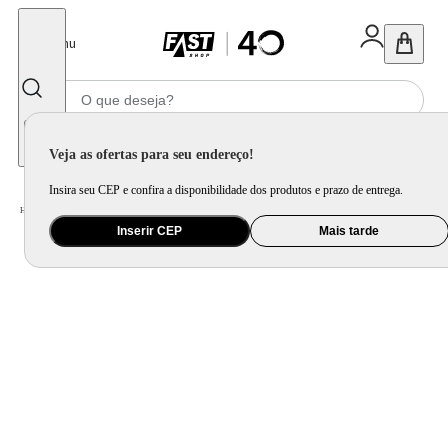
Fechar
Menu
Informe seu CEP
Veja as ofertas para seu endereço!
Insira seu CEP e confira a disponibilidade dos produtos e prazo de entrega.
Home
/
Celular Tablet e Smartwatch
/
Smartwatch
Inserir CEP
Mais tarde