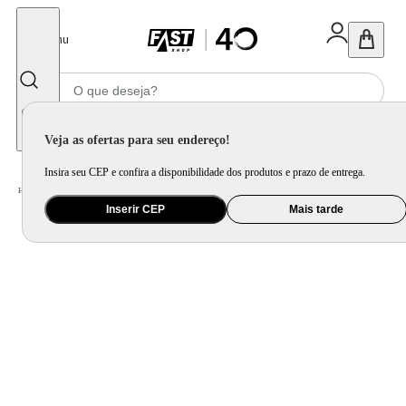
Fechar
Menu
Informe seu CEP
Veja as ofertas para seu endereço!
Insira seu CEP e confira a disponibilidade dos produtos e prazo de entrega.
Home
/
Celular Tablet e Smartwatch
/
Smartwatch
Inserir CEP
Mais tarde