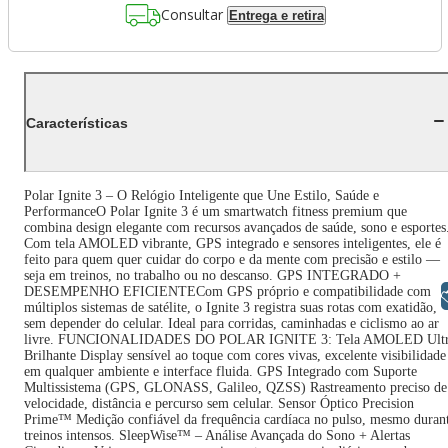
Consultar
Entrega e retira
Características
Polar Ignite 3 – O Relógio Inteligente que Une Estilo, Saúde e
PerformanceO Polar Ignite 3 é um smartwatch fitness premium que
combina design elegante com recursos avançados de saúde, sono e esportes
Com tela AMOLED vibrante, GPS integrado e sensores inteligentes, ele é
feito para quem quer cuidar do corpo e da mente com precisão e estilo —
seja em treinos, no trabalho ou no descanso. GPS INTEGRADO +
DESEMPENHO EFICIENTECom GPS próprio e compatibilidade com
Libras
múltiplos sistemas de satélite, o Ignite 3 registra suas rotas com exatidão,
sem depender do celular. Ideal para corridas, caminhadas e ciclismo ao ar
livre. FUNCIONALIDADES DO POLAR IGNITE 3: Tela AMOLED Ult
Brilhante Display sensível ao toque com cores vivas, excelente visibilidade
em qualquer ambiente e interface fluida. GPS Integrado com Suporte
Multissistema (GPS, GLONASS, Galileo, QZSS) Rastreamento preciso de
velocidade, distância e percurso sem celular. Sensor Óptico Precision
Prime™ Medição confiável da frequência cardíaca no pulso, mesmo duran
treinos intensos. SleepWise™ – Análise Avançada do Sono + Alertas