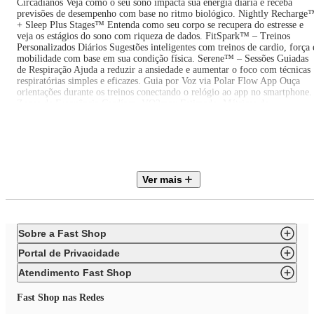
Circadianos Veja como o seu sono impacta sua energia diária e receba
previsões de desempenho com base no ritmo biológico. Nightly Recharge
+ Sleep Plus Stages™ Entenda como seu corpo se recupera do estresse e
veja os estágios do sono com riqueza de dados.‍ FitSpark™ – Treinos
Personalizados Diários Sugestões inteligentes com treinos de cardio, força 
mobilidade com base em sua condição física. Serene™ – Sessões Guiadas
de Respiração Ajuda a reduzir a ansiedade e aumentar o foco com técnicas
respiratórias simples e eficazes. Guia por Voz via Polar Flow App Ouça
orientações durante os treinos conectando o relógio ao app no smartphone.
Zonas de Frequência Cardíaca, VO2max Estimado, Métricas de
Recuperação Avalie sua evolução física com dados confiáveis e acessíveis.
Bateria com Autonomia Inteligente Até 5 dias de uso contínuo ou até 30
horas de treino com GPS. App Polar Flow + Integração com Strava,
Komoot, TrainingPeaks e Mais Acompanhe seu progresso com gráficos,
resumos e insights personalizados. Design Sofisticado + Pulseira
Confortável e Intercambiável Perfeito para uso 24/7: na academia, no
Ver mais
escritório ou na balada. O QUE ACOMPANHA O PRODUTO:1x Polar
Ignite 31x Pulseira original ajustável (compatível com 20mm padrão)1x
Cabo carregador magnético USB1x Guia rápido INDICADO PARA:
Usuários que buscam bem-estar, saúde e performance com estilo
Pessoas que treinam com regularidade e querem dados confiáveis
Sobre a Fast Shop
Quem precisa de análise de sono e recuperação com profundidade
Ativos que querem um relógio bonito, leve e funcional no dia a dia
Portal de Privacidade
Com o Polar Ignite 3, sua saúde, seus treinos e seu estilo caminham juntos.
Durma melhor, movimente-se com inteligência e brilhe todos os dias.
Atendimento Fast Shop
Fast Shop nas Redes