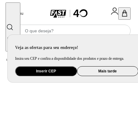
Fechar
Menu
Informe seu CEP
Veja as ofertas para seu endereço!
Insira seu CEP e confira a disponibilidade dos produtos e prazo de entrega.
Home
/
Móveis e Decoração
/
Móveis para Sala de Estar
/
Poltrona e Puff
Inserir CEP
Mais tarde