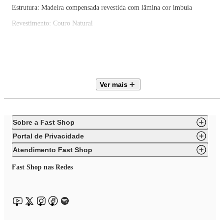
Estrutura: Madeira compensada revestida com lâmina cor imbuia
Revestimento: Couro Natural
Assentos: Espuma D-30 soft
Encostos: Espuma D-23 soft
Braços: Fixos - espuma D-26
Ver mais
Pés: Alumínio
Base: Base giratória em alumínio
Dimensões do produto: Poltrona: 0,88 m x 0,88 m x 0,82 m (CxPxA) Puff
Sobre a Fast Shop
0,66 m x 0,52m x 0,44 m (CxPxA)
Portal de Privacidade
Dimensões da embalagem: Vol I: POLTRONA - 0,98 m x 0,52 m x 0,44 
Atendimento Fast Shop
Necessita Montagem: Sim
Fast Shop nas Redes
Nível de montagem: Básico (montagem dos pés)
Garantia do fabricante: 6 meses
As medidas podem variar até 3% por serem fabricados manualmente