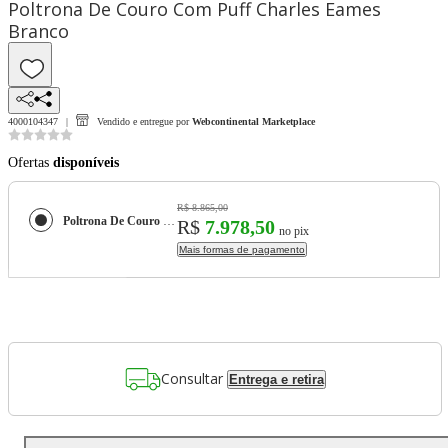
Poltrona De Couro Com Puff Charles Eames
Branco
4000104347
Vendido e entregue por
Webcontinental Marketplace
Ofertas
disponíveis
R$ 8.865,00
Poltrona De Couro Com Puff Charles Eames Branco
R$
7.978,50
no pix
Mais formas de pagamento
Consultar
Entrega e retira