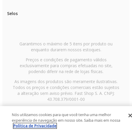
Marca: Clube Móveis
Selos
Modelo: Charles Eames
Tipo de poltrona: Clássica
Tamanho: 1 lugar
Estrutura: Madeira compensada revestida com lâmina cor imbuia
Garantimos o máximo de 5 itens por produto ou
enquanto durarem nossos estoques.
Revestimento: Couro Natural
Preços e condições de pagamento válidos
Assentos: Espuma D-30 soft
exclusivamente para compras efetuadas no site,
Encostos: Espuma D-23 soft
podendo diferir na rede de lojas físicas.
Braços: Fixos - espuma D-26
As imagens dos produtos são meramente ilustrativas.
Todos os preços e condições comerciais estão sujeitos
Pés: Alumínio
a alteração sem aviso prévio. Fast Shop S. A. CNPJ:
43.708.379/0001-00
Base: Base giratória em alumínio
Dimensões do produto: Poltrona: 0,88 m x 0,88 m x 0,82 m (CxPxA) Puff
Avenida Zaki Narchi, nº 1650, sobreloja, Carandiru, São
0,66 m x 0,52m x 0,44 m (CxPxA)
Nós utilizamos cookies para que você tenha uma melhor
Paulo/SP, CEP 02029-001, Telefone: 11 3003-3728 ©
experiência de navegação em nosso site. Saiba mais em nossa
2013 Fast Shop - Todos os direitos reservados
RF
Dimensões da embalagem: Vol I: POLTRONA - 0,98 m x 0,52 m x 0,44 
Política de Privacidade
Necessita Montagem: Sim