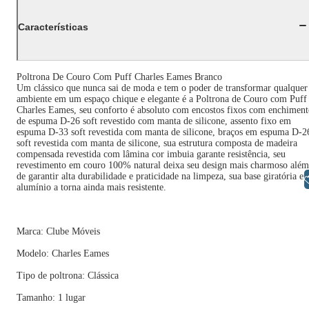
Características
Poltrona De Couro Com Puff Charles Eames Branco
Um clássico que nunca sai de moda e tem o poder de transformar qualquer
ambiente em um espaço chique e elegante é a Poltrona de Couro com Puff
Charles Eames, seu conforto é absoluto com encostos fixos com enchimen
de espuma D-26 soft revestido com manta de silicone, assento fixo em
espuma D-33 soft revestida com manta de silicone, braços em espuma D-2
soft revestida com manta de silicone, sua estrutura composta de madeira
compensada revestida com lâmina cor imbuia garante resistência, seu
revestimento em couro 100% natural deixa seu design mais charmoso além
de garantir alta durabilidade e praticidade na limpeza, sua base giratória e
Libras
alumínio a torna ainda mais resistente.
Marca: Clube Móveis
Modelo: Charles Eames
Tipo de poltrona: Clássica
Tamanho: 1 lugar