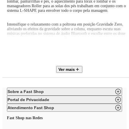
lombar, panturrilhas e pés, o aquecimento para tórax e lombar e os
massageadores Roller para as solas dos pés trabalham em conjunto com o
sistema L-SHAPE para envolver todo o corpo pela massagem.
Intensifique o relaxamento com a poltrona em posição Gravidade Zero,
aliviando os efeitos da gravidade sobre a coluna, enquanto escuta suas
músicas preferidas no sistema de áudio Bluetooth e escolhe entre os doze
modos de massagens pré-programados ou personaliza totalmente a
experiência de massagem pelo painel de controle em português e acessa as
principais funções pelo Smart Control.
Gravidade Zero: Escolha entre três posições pré-programadas, nas quais
seus joelhos são elevados à altura do coração, causando uma ótima sensaçã
Ver mais
de relaxamento. É a melhor posição para aliviar os efeitos da gravidade
sobre a coluna.
Sistema L-SHAPE: O sistema massageador L-SHAPE, com escaneamento
Sobre a Fast Shop
corporal inteligente, possui um trilho com formato em ""L"" no qual os
roletes duplos massageadores se movimentam desde o pescoço até a parte
Portal de Privacidade
posterior da coxa, seguindo toda a curvatura da coluna e massageando os
pontos terapêuticos com precisão.
Atendimento Fast Shop
Fast Shop nas Redes
28 Airbags Massageadores: A poltrona Cirrus possui 28 Airbags
Massageadores que inflam em três diferentes níveis de intensidade e pode