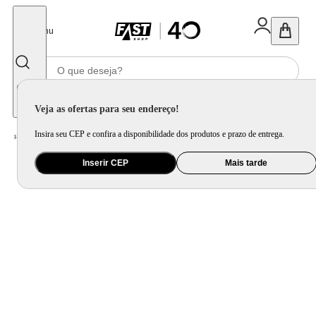
Fechar
Menu
Informe seu CEP
Veja as ofertas para seu endereço!
Insira seu CEP e confira a disponibilidade dos produtos e prazo de entrega.
Home
/
Saúde e Beleza
/
Cadeira de Massagem e Massageador
Inserir CEP
Mais tarde