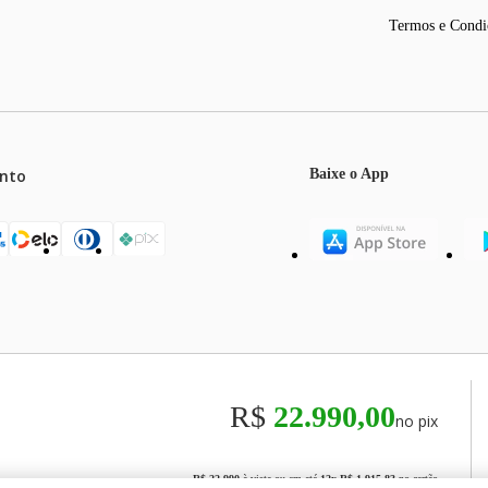
movimentar-se de forma relaxante por certos períodos durante a massagem, rec
Termos e Condi
ução de músicas (celular, tablet, iPod, entre outros) ao Bluetooth da poltron
ravés do sistema operacional em português no painel de controle e visualize as
nto
Baixe o App
na Genesis possui sensores inteligentes que se adaptam automaticamente à esta
o mais conforto e precisão para usuários com até 2 metros de altura.
terais da poltrona passa uma sensação de relaxamento e bem-estar, ideal para 
is, o tempo de massagem padrão será de 20 minutos. Após o início da massage
mos o máximo de 5 itens por produto ou enquanto durarem nossos e
 Genesis para guardar o painel de controle quando não estiver sendo utilizado.
o válidos exclusivamente para compras efetuadas no site, podendo di
R$
22.990,00
no pix
 a Genesis movimenta-se para a frente ao ser reclinada, precisando apenas de
odos os preços e condições comerciais estão sujeitos a alteração se
00
R$ 22.990
à vista ou em até
12
x
R$ 1.915,83
no cartão