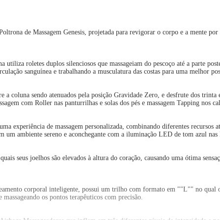
a Poltrona de Massagem Genesis, projetada para revigorar o corpo e a mente p
utiliza roletes duplos silenciosos que massageiam do pescoço até a parte post
culação sanguínea e trabalhando a musculatura das costas para uma melhor pos
e a coluna sendo atenuados pela posição Gravidade Zero, e desfrute dos trinta
ssagem com Roller nas panturrilhas e solas dos pés e massagem Tapping nos ca
ma experiência de massagem personalizada, combinando diferentes recursos at
 em um ambiente sereno e aconchegante com a iluminação LED de tom azul nas la
quais seus joelhos são elevados à altura do coração, causando uma ótima sensaç
nto corporal inteligente, possui um trilho com formato em ""L"" no qual o
a e massageando os pontos terapêuticos com precisão.