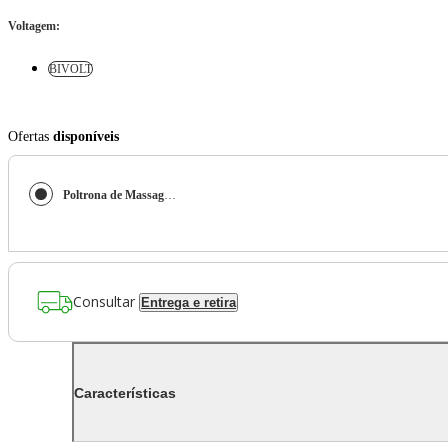
Voltagem
:
BIVOLT
Ofertas
disponíveis
Poltrona de Massagem Genesis - Cor Cinza
Consultar
Entrega e retira
Características