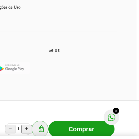
linando e retornando à posição anterior continuamente, simulando
ções de Uso
a Genesis para ouvir suas músicas preferidas enquanto relaxa
 funções ativadas e as partes do corpo que estão sendo
Selos
tura do usuário, além de um ajuste fino através do controle com
ser utilizada em ambientes com pouca luz.
m, o tempo poderá ser ajustado em 10, 20 ou 30 minutos.
stoques.
ferir na rede de lojas físicas.
 aproximadamente dez centímetros de distância da parede para
m aviso prévio. Fast Shop S. A. CNPJ: 43.708.379/0001-
Comprar
1
Selecionar os Cookies