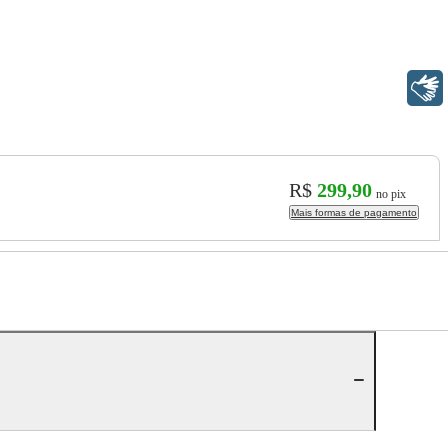
Libras
R$
299,90
no pix
Mais formas de pagamento