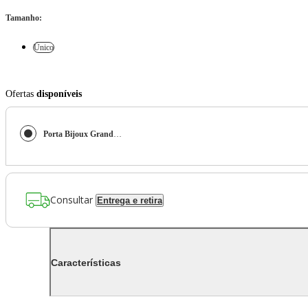
Tamanho
:
Único
Ofertas
disponíveis
Porta Bijoux Grande de Madeira Se Cuidar
Consultar
Entrega e retira
Características