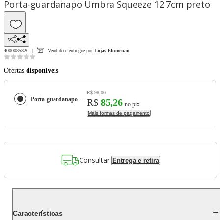
Porta-guardanapo Umbra Squeeze 12.7cm preto
4000085820
Vendido e entregue por
Lojas Blumenau
Ofertas
disponíveis
R$ 98,00
Porta-guardanapo Umbra Squeeze 12.7cm preto
R$
85,26
no pix
Mais formas de pagamento
Consultar
Entrega e retira
Características