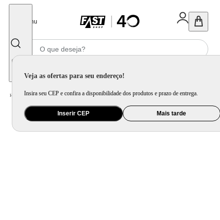
Fechar
Menu
Informe seu CEP
Veja as ofertas para seu endereço!
Insira seu CEP e confira a disponibilidade dos produtos e prazo de entrega.
Home
/
Utilidade Doméstica
/
Mesa
/
Organização de Mesa
Inserir CEP
Mais tarde