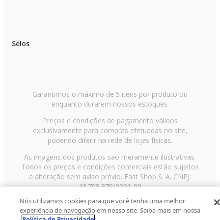
Selos
Garantimos o máximo de 5 itens por produto ou
enquanto durarem nossos estoques.
Preços e condições de pagamento válidos
exclusivamente para compras efetuadas no site,
podendo diferir na rede de lojas físicas.
As imagens dos produtos são meramente ilustrativas.
Todos os preços e condições comerciais estão sujeitos
a alteração sem aviso prévio. Fast Shop S. A. CNPJ:
43.708.379/0001-00
Nós utilizamos cookies para que você tenha uma melhor
Avenida Zaki Narchi, nº 1650, sobreloja, Carandiru, São
experiência de navegação em nosso site. Saiba mais em nossa
Paulo/SP, CEP 02029-001, Telefone: 11 3003-3728 ©
Política de Privacidade