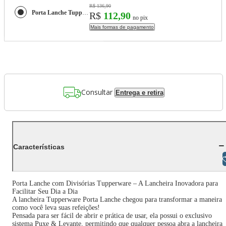
R$ 136,90
Porta Lanche Tupperware com Divisórias
R$
112,90
no pix
Mais formas de pagamento
Consultar
Entrega e retira
Características
Libras
Porta Lanche com Divisórias Tupperware – A Lancheira Inovadora para
Facilitar Seu Dia a Dia
A lancheira Tupperware Porta Lanche chegou para transformar a maneira
como você leva suas refeições!
Pensada para ser fácil de abrir e prática de usar, ela possui o exclusivo
sistema Puxe & Levante, permitindo que qualquer pessoa abra a lancheira