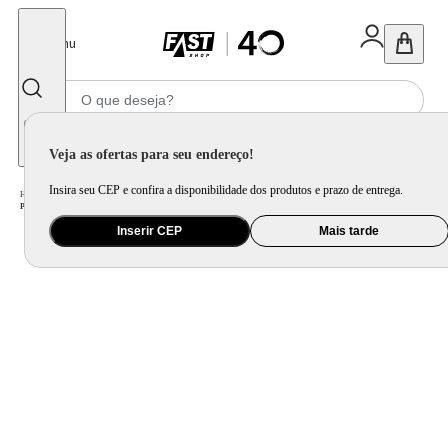
Fechar
Menu
Informe seu CEP
Veja as ofertas para seu endereço!
Insira seu CEP e confira a disponibilidade dos produtos e prazo de entrega.
Home
/
Utilidade Doméstica
/
Organização e Armazenamento
/
Porta Mantimento e Pote
/
Porta Lanche Tupperware com Divisórias
Inserir CEP
Mais tarde