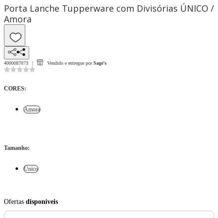
Porta Lanche Tupperware com Divisórias ÚNICO /
Amora
4000087073
Vendido e entregue por
Sage's
CORES
:
Amora
Tamanho
:
Único
Ofertas
disponíveis