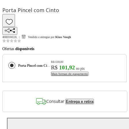
Porta Pincel com Cinto
4000104126
Vendido e entregue por
Klass Vough
Ofertas
disponíveis
R$ 119,90
Porta Pincel com Cinto
R$
101,92
no pix
Mais formas de pagamento
Consultar
Entrega e retira