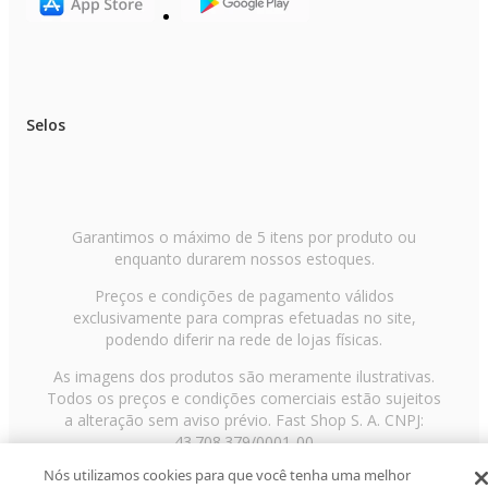
Selos
Garantimos o máximo de 5 itens por produto ou
enquanto durarem nossos estoques.
Preços e condições de pagamento válidos
exclusivamente para compras efetuadas no site,
podendo diferir na rede de lojas físicas.
As imagens dos produtos são meramente ilustrativas.
Todos os preços e condições comerciais estão sujeitos
a alteração sem aviso prévio. Fast Shop S. A. CNPJ:
43.708.379/0001-00
Nós utilizamos cookies para que você tenha uma melhor
Avenida Zaki Narchi, nº 1650, sobreloja, Carandiru, São