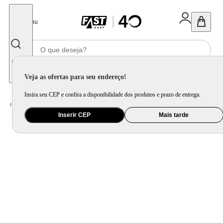
Fechar
Menu
Informe seu CEP
Veja as ofertas para seu endereço!
Insira seu CEP e confira a disponibilidade dos produtos e prazo de entrega.
Home
/
Saúde e Beleza
/
Maquiagem
/
Acessórios para Máquiagem
Inserir CEP
Mais tarde