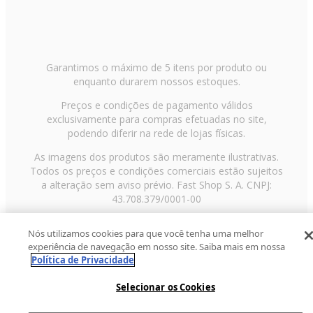
Garantimos o máximo de 5 itens por produto ou
enquanto durarem nossos estoques.
Preços e condições de pagamento válidos
exclusivamente para compras efetuadas no site,
podendo diferir na rede de lojas físicas.
As imagens dos produtos são meramente ilustrativas.
Todos os preços e condições comerciais estão sujeitos
a alteração sem aviso prévio. Fast Shop S. A. CNPJ:
43.708.379/0001-00
Avenida Zaki Narchi, nº 1650, sobreloja, Carandiru, São
Nós utilizamos cookies para que você tenha uma melhor
Paulo/SP, CEP 02029-001, Telefone: 11 3003-3728 ©
experiência de navegação em nosso site. Saiba mais em nossa
2013 Fast Shop - Todos os direitos reservados
RF
Política de Privacidade
Selecionar os Cookies