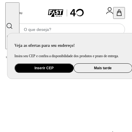
Fechar
Menu
Informe seu CEP
Veja as ofertas para seu endereço!
Insira seu CEP e confira a disponibilidade dos produtos e prazo de entrega.
Home
/
Presentes
/
Presente Criativo
/
Porta-Retrato O Momento e A Lembrança
Inserir CEP
Mais tarde