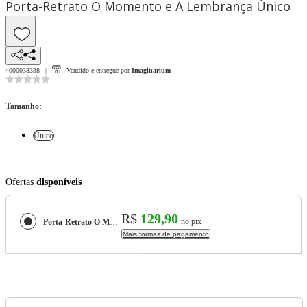
Porta-Retrato O Momento e A Lembrança Único
4000038338
Vendido e entregue por
Imaginarium
Tamanho
:
Único
Ofertas
disponíveis
R$
129,90
no pix
Porta-Retrato O Momento e A Lembrança
Mais formas de pagamento