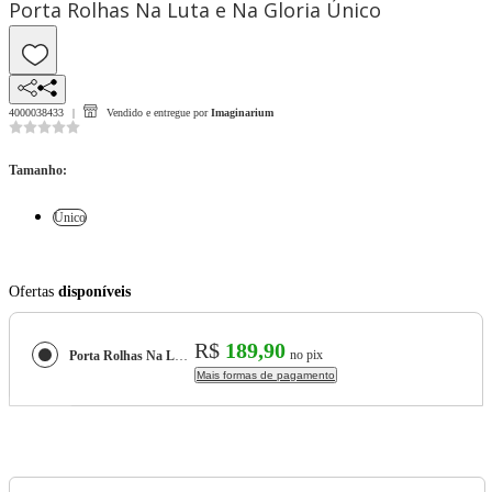
Porta Rolhas Na Luta e Na Gloria Único
4000038433
Vendido e entregue por
Imaginarium
Tamanho
:
Único
Ofertas
disponíveis
R$
189,90
no pix
Porta Rolhas Na Luta e Na Gloria
Mais formas de pagamento