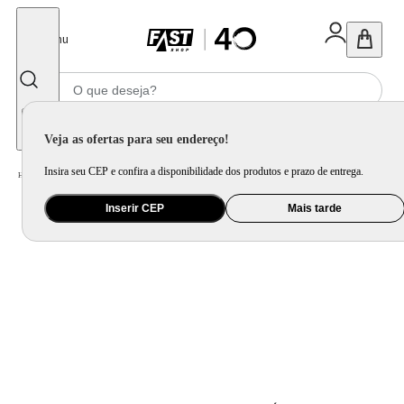
Fechar
Menu
Informe seu CEP
Veja as ofertas para seu endereço!
Insira seu CEP e confira a disponibilidade dos produtos e prazo de entrega.
Home
/
Presentes
/
Presente Criativo
/
Porta Rolhas Na Luta e Na Gloria
Inserir CEP
Mais tarde