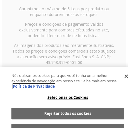
Garantimos o máximo de 5 itens por produto ou
enquanto durarem nossos estoques.
Preços e condições de pagamento válidos
exclusivamente para compras efetuadas no site,
podendo diferir na rede de lojas físicas.
As imagens dos produtos são meramente ilustrativas.
Todos os preços e condições comerciais estão sujeitos
a alteração sem aviso prévio. Fast Shop S. A. CNPJ:
43.708.379/0001-00
Avenida Zaki Narchi, nº 1650, sobreloja, Carandiru, São
Nós utilizamos cookies para que você tenha uma melhor
Paulo/SP, CEP 02029-001, Telefone: 11 3003-3728 ©
experiência de navegação em nosso site. Saiba mais em nossa
2013 Fast Shop - Todos os direitos reservados
RF
Política de Privacidade
Selecionar os Cookies
Rejeitar todos os cookies