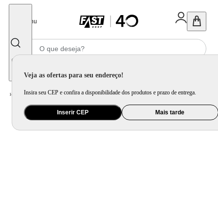
Fechar
Menu
Informe seu CEP
Veja as ofertas para seu endereço!
Insira seu CEP e confira a disponibilidade dos produtos e prazo de entrega.
Home
/
Utilidade Doméstica
/
Mesa
/
Utensílio de Mesa
Inserir CEP
Mais tarde