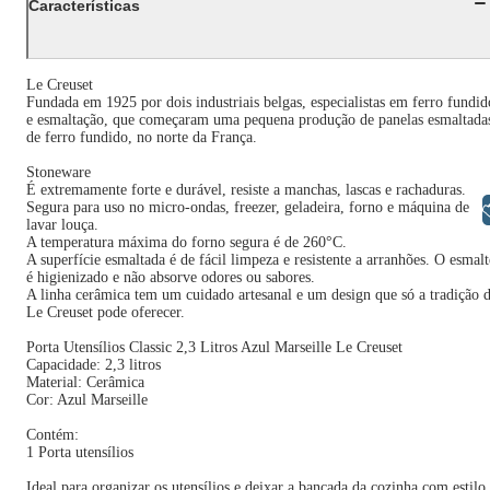
Características
Le Creuset
Fundada em 1925 por dois industriais belgas, especialistas em ferro fundid
e esmaltação, que começaram uma pequena produção de panelas esmaltada
de ferro fundido, no norte da França.
Stoneware
É extremamente forte e durável, resiste a manchas, lascas e rachaduras.
Segura para uso no micro-ondas, freezer, geladeira, forno e máquina de
Libras
lavar louça.
A temperatura máxima do forno segura é de 260°C.
A superfície esmaltada é de fácil limpeza e resistente a arranhões. O esmalt
é higienizado e não absorve odores ou sabores.
A linha cerâmica tem um cuidado artesanal e um design que só a tradição 
Le Creuset pode oferecer.
Porta Utensílios Classic 2,3 Litros Azul Marseille Le Creuset
Capacidade: 2,3 litros
Material: Cerâmica
Cor: Azul Marseille
Contém:
1 Porta utensílios
Ideal para organizar os utensílios e deixar a bancada da cozinha com estilo.