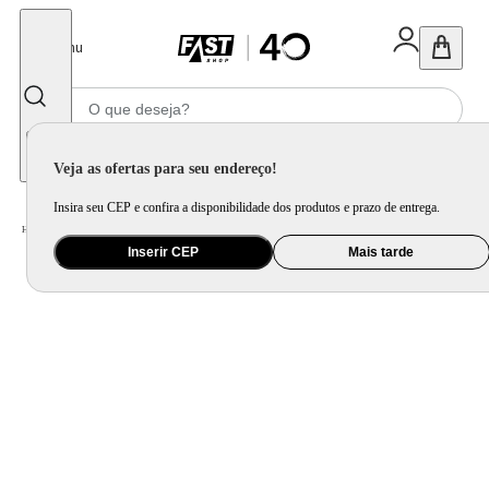
Fechar
Menu
Informe seu CEP
Veja as ofertas para seu endereço!
Insira seu CEP e confira a disponibilidade dos produtos e prazo de entrega.
Home
/
Utilidade Doméstica
/
Cozinha
/
Utensilio de Bancada
Inserir CEP
Mais tarde