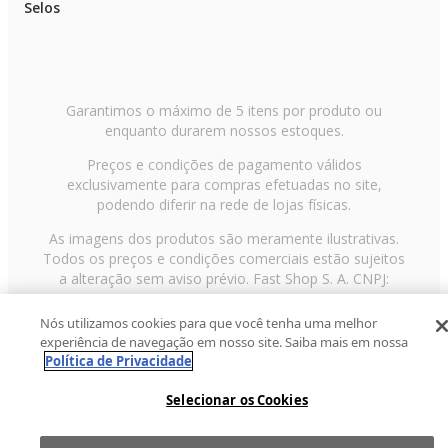
Selos
Garantimos o máximo de 5 itens por produto ou
enquanto durarem nossos estoques.
Preços e condições de pagamento válidos
exclusivamente para compras efetuadas no site,
podendo diferir na rede de lojas físicas.
As imagens dos produtos são meramente ilustrativas.
Todos os preços e condições comerciais estão sujeitos
a alteração sem aviso prévio. Fast Shop S. A. CNPJ:
43.708.379/0001-00
Nós utilizamos cookies para que você tenha uma melhor
Avenida Zaki Narchi, nº 1650, sobreloja, Carandiru, São
experiência de navegação em nosso site. Saiba mais em nossa
Paulo/SP, CEP 02029-001, Telefone: 11 3003-3728 ©
Política de Privacidade
2013 Fast Shop - Todos os direitos reservados
RF
Selecionar os Cookies