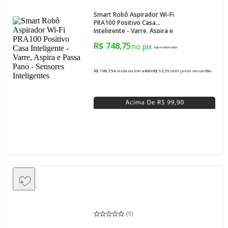
Smart Robô Aspirador Wi-Fi
PRA100 Positivo Casa
Inteligente - Varre, Aspira e
Passa Pano - Sensores
R$ 748,75
Inteligentes
R$ 1.499,00
R$ 748,75
à vista ou em até
8
x
R$ 93,59
sem juros
no cartão
(
0
)