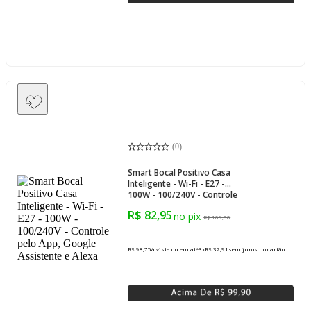
(
0
)
Smart Bocal Positivo Casa
Inteligente - Wi-Fi - E27 -
100W - 100/240V - Controle
pelo App, Google
R$ 82,95
Assistente e Alexa
R$ 109,00
R$ 98,75
à vista ou em até
3
x
R$ 32,91
sem juros
no cartão