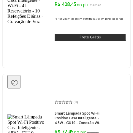
10 Refeições Diárias -
R$ 408,45
Gravação de Voz
R$ 869,00
R$ 486,25
à vista ou em até
8
x
R$ 60,78
sem juros
no cartão
(
0
)
Smart Lâmpada Spot Wi-Fi
Positivo Casa Inteligente -
4.5W - GU10 - Conexão Wi-
Fi - Vida Útil 15.000h
R$ 72,45
R$ 149,00