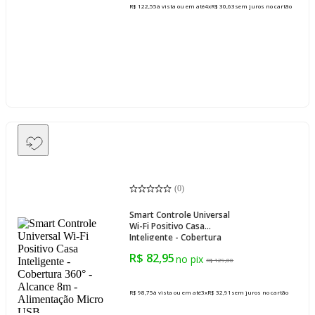
R$ 122,55
à vista ou em até
4
x
R$ 30,63
sem juros
no cartão
(
0
)
Smart Controle Universal
Wi-Fi Positivo Casa
Inteligente - Cobertura
360° - Alcance 8m -
R$ 82,95
Alimentação Micro USB
R$ 129,00
R$ 98,75
à vista ou em até
3
x
R$ 32,91
sem juros
no cartão