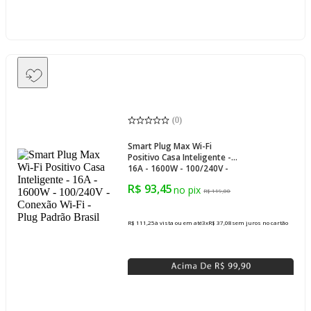
(
0
)
Smart Plug Max Wi-Fi
Positivo Casa Inteligente -
16A - 1600W - 100/240V -
Conexão Wi-Fi - Plug
R$ 93,45
Padrão Brasil
R$ 119,00
R$ 111,25
à vista ou em até
3
x
R$ 37,08
sem juros
no cartão