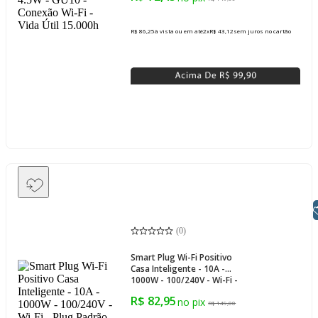
R$ 86,25
à vista ou em até
2
x
R$ 43,12
sem juros
no cartão
Libras
(
0
)
Smart Plug Wi-Fi Positivo
Casa Inteligente - 10A -
1000W - 100/240V - Wi-Fi -
Plug Padrão Brasil - Cert.
R$ 82,95
Anatel/RoHS
R$ 149,00