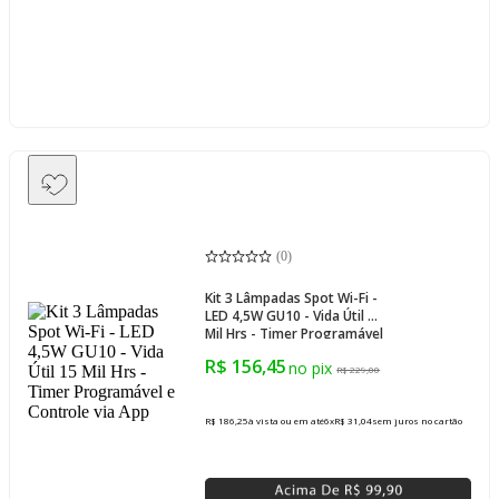
(
0
)
Kit 3 Lâmpadas Spot Wi-Fi -
LED 4,5W GU10 - Vida Útil 15
Mil Hrs - Timer Programável
e Controle via App
R$ 156,45
R$ 229,00
R$ 186,25
à vista ou em até
6
x
R$ 31,04
sem juros
no cartão