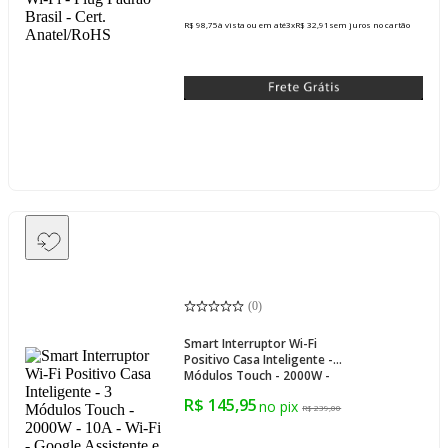
R$ 98,75
à vista ou em até
3
x
R$ 32,91
sem juros
no cartão
(
0
)
Smart Interruptor Wi-Fi
Positivo Casa Inteligente - 3
Módulos Touch - 2000W -
10A - Wi-Fi - Google
R$ 145,95
Assistente e Alexa
R$ 239,00