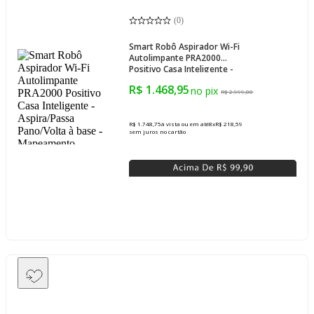
(
0
)
Smart Robô Aspirador Wi-Fi
Autolimpante PRA2000
Positivo Casa Inteligente -
Aspira/Passa Pano/Volta à
R$ 1.468,95
base - Mapeamento
R$ 2.999,00
R$ 1.748,75
à vista ou em até
8
x
R$ 218,59
sem juros
no cartão