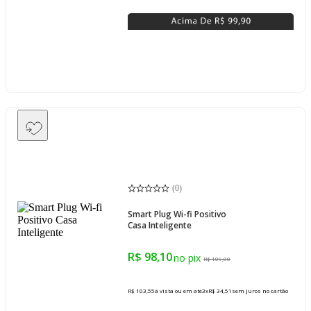
(
0
)
Smart Plug Wi-fi Positivo
Casa Inteligente
R$ 98,10
R$ 109,00
R$ 103,55
à vista ou em até
3
x
R$ 34,51
sem juros
no cartão