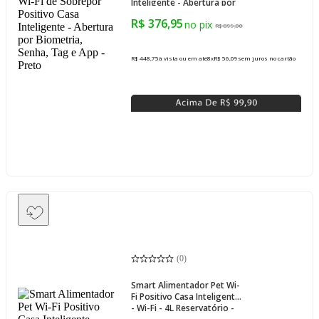
Inteligente - Abertura por
Biometria, Senha, Tag e
R$ 376,95
App - Preto
R$ 899,00
R$ 448,75
à vista ou em até
8
x
R$ 56,09
sem juros
no cartão
(
0
)
Smart Alimentador Pet Wi-
Fi Positivo Casa Inteligente
- Wi-Fi - 4L Reservatório -