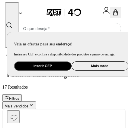
Fechar
Menu
Informe seu CEP
Veja as ofertas para seu endereço!
Insira seu CEP e confira a disponibilidade dos produtos e prazo de entrega.
Positivo Casa Inteligente
Home
/
Inserir CEP
Mais tarde
Positivo Casa Inteligente
17
Resultados
Filtros
Mais vendidos