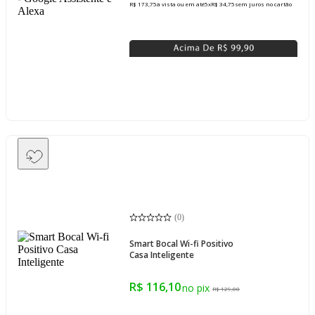
R$ 173,75
à vista ou em até
5
x
R$ 34,75
sem juros
no cartão
(
0
)
Smart Bocal Wi-fi Positivo
Casa Inteligente
R$ 116,10
R$ 129,00