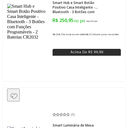
Smart Hub e Smart Botão
Positivo Casa Inteligente -
Bluetooth - 3 Botões com
Funções Programáveis - 2
R$ 250,95
Baterias CR2032
R$ 379,00
R$ 298,75
à vista ou em até
8
x
R$ 37,34
sem juros
no cartão
(
0
)
Smart Luminária de Mesa