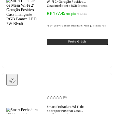
Wi-Fi 2ª Geração Positivo
Casa Inteligente RGB Branca
LED 7W Bivolt
R$ 177,45
R$ 449,00
R$ 211,25
à vista ou em até
7
x
R$ 30,17
sem juros
no cartão
(
0
)
Smart Fechadura Wi-Fi de
Sobrepor Positivo Casa