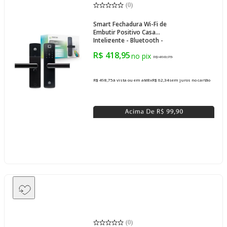
(
0
)
Smart Fechadura Wi-Fi de
Embutir Positivo Casa
Inteligente - Bluetooth -
Abertura Biométrica, Senha,
R$ 418,95
Cartão, App - Preto
R$ 498,75
R$ 498,75
à vista ou em até
8
x
R$ 62,34
sem juros
no cartão
(
0
)