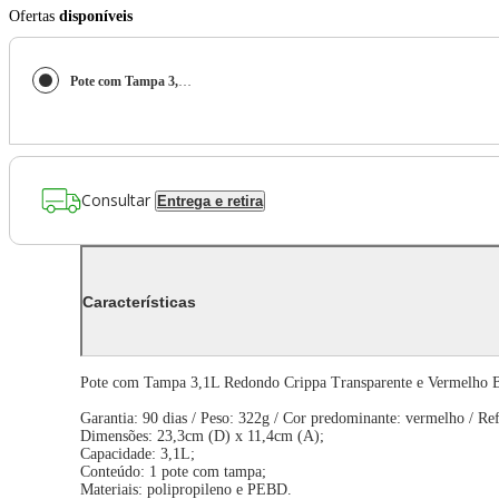
Ofertas
disponíveis
Pote com Tampa 3,1L Redondo Crippa Transparente e Vermelho Bacia Alimentos Frutas
Consultar
Entrega e retira
Características
Pote com Tampa 3,1L Redondo Crippa Transparente e Vermelho Ba
Garantia: 90 dias / Peso: 322g / Cor predominante: vermelho / Re
Dimensões: 23,3cm (D) x 11,4cm (A);
Capacidade: 3,1L;
Conteúdo: 1 pote com tampa;
Materiais: polipropileno e PEBD.