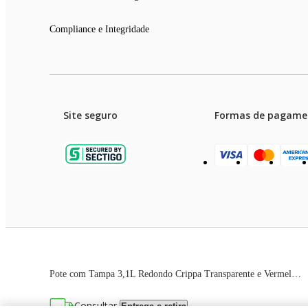
Compliance e Integridade
Site seguro
Formas de pagame
Garanti
Preços e condições de pagament
Pote com Tampa 3,1L Redondo Crippa Transparente e Vermelho Bacia Alimentos Frutas
As imagens dos produtos são meramente ilustrativas. T
Consultar
Entrega e retira