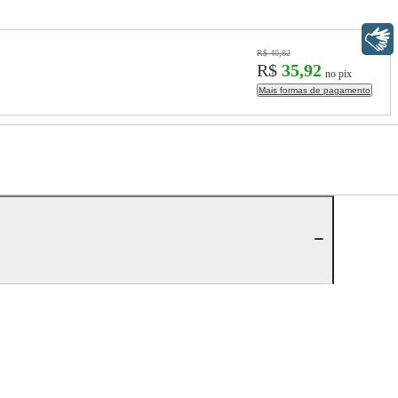
Libras
R$ 40,82
R$
35,92
no pix
Mais formas de pagamento