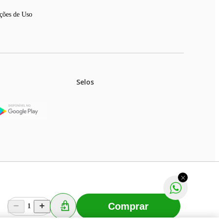
ções de Uso
Selos
stoques.
ferir na rede de lojas físicas.
m aviso prévio. Fast Shop S. A. CNPJ: 43.708.379/0001-
Comprar
1
Selecionar os Cookies