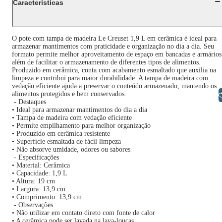
Características
O pote com tampa de madeira Le Creuset 1,9 L em cerâmica é ideal para
armazenar mantimentos com praticidade e organização no dia a dia. Seu
formato permite melhor aproveitamento de espaço em bancadas e armários
além de facilitar o armazenamento de diferentes tipos de alimentos.
Produzido em cerâmica, conta com acabamento esmaltado que auxilia na
limpeza e contribui para maior durabilidade. A tampa de madeira com
vedação eficiente ajuda a preservar o conteúdo armazenado, mantendo os
alimentos protegidos e bem conservados.
Libras
- Destaques
• Ideal para armazenar mantimentos do dia a dia
• Tampa de madeira com vedação eficiente
• Permite empilhamento para melhor organização
• Produzido em cerâmica resistente
• Superfície esmaltada de fácil limpeza
• Não absorve umidade, odores ou sabores
- Especificações
• Material: Cerâmica
• Capacidade: 1,9 L
• Altura: 19 cm
• Largura: 13,9 cm
• Comprimento: 13,9 cm
- Observações
• Não utilizar em contato direto com fonte de calor
• A cerâmica pode ser lavada na lava-louças