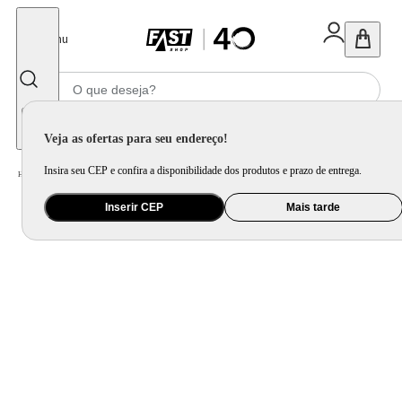
Fechar
Menu
Informe seu CEP
Veja as ofertas para seu endereço!
Insira seu CEP e confira a disponibilidade dos produtos e prazo de entrega.
Home
/
Utilidade Doméstica
/
Organização e Armazenamento
/
Porta Mantimento e Pote
Inserir CEP
Mais tarde