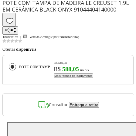
POTE COM TAMPA DE MADEIRA LE CREUSET 1,9L
EM CERÂMICA BLACK ONYX 91044404140000
4000098129
Vendido e entregue por
Excellence Shop
Ofertas
disponíveis
R$ 619,00
POTE COM TAMPA DE MADEIRA LE CREUSET 1,9L EM CERÂMICA BLACK ONYX 91044404140000
R$
588,05
no pix
Mais formas de pagamento
Consultar
Entrega e retira