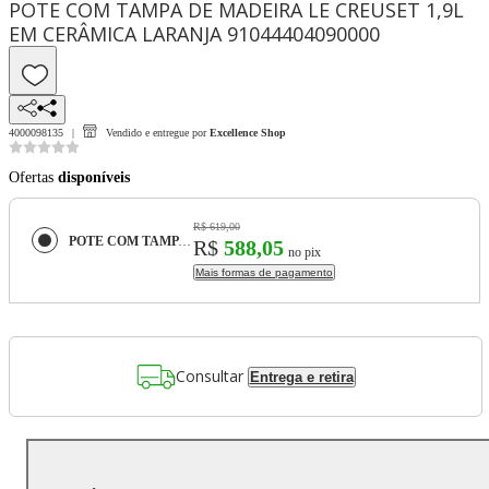
POTE COM TAMPA DE MADEIRA LE CREUSET 1,9L
EM CERÂMICA LARANJA 91044404090000
4000098135
Vendido e entregue por
Excellence Shop
Ofertas
disponíveis
R$ 619,00
POTE COM TAMPA DE MADEIRA LE CREUSET 1,9L EM CERÂMICA LARANJA 91044404090000
R$
588,05
no pix
Mais formas de pagamento
Consultar
Entrega e retira