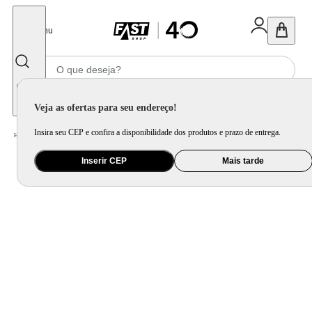
Fechar
Menu
Informe seu CEP
Veja as ofertas para seu endereço!
Insira seu CEP e confira a disponibilidade dos produtos e prazo de entrega.
Home
/
Utilidade Doméstica
/
Organização e Armazenamento
/
Porta Mantimento e Pote
Inserir CEP
Mais tarde