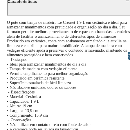
Características
O pote com tampa de madeira Le Creuset 1,9 L em cerâmica é ideal para
armazenar mantimentos com praticidade e organização no dia a dia. Seu
formato permite melhor aproveitamento de espaço em bancadas e armários
além de facilitar o armazenamento de diferentes tipos de alimentos.
Produzido em cerâmica, conta com acabamento esmaltado que auxilia na
limpeza e contribui para maior durabilidade. A tampa de madeira com
vedação eficiente ajuda a preservar o conteúdo armazenado, mantendo os
alimentos protegidos e bem conservados.
Libras
- Destaques
• Ideal para armazenar mantimentos do dia a dia
• Tampa de madeira com vedação eficiente
• Permite empilhamento para melhor organização
• Produzido em cerâmica resistente
• Superfície esmaltada de fácil limpeza
• Não absorve umidade, odores ou sabores
- Especificações
• Material: Cerâmica
• Capacidade: 1,9 L
• Altura: 19 cm
• Largura: 13,9 cm
• Comprimento: 13,9 cm
- Observações
• Não utilizar em contato direto com fonte de calor
• A cerâmica pode ser lavada na lava-louças