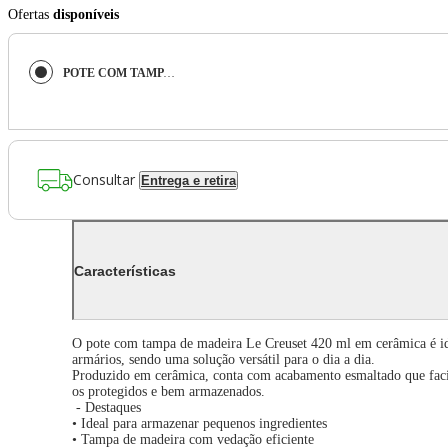
Ofertas
disponíveis
POTE COM TAMPA DE MADEIRA LE CREUSET 420ML EM CERÂMICA BLACK ONYX 91044402140000
Consultar
Entrega e retira
Características
O pote com tampa de madeira Le Creuset 420 ml em cerâmica é ide
armários, sendo uma solução versátil para o dia a dia.
Produzido em cerâmica, conta com acabamento esmaltado que facil
os protegidos e bem armazenados.
- Destaques
• Ideal para armazenar pequenos ingredientes
• Tampa de madeira com vedação eficiente