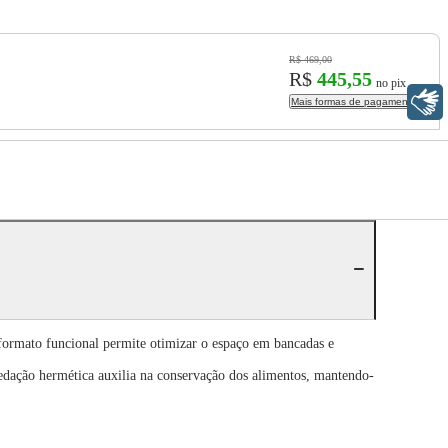
R$ 469,00
R$
445,55
no pix
Libras
Mais formas de pagamento
formato funcional permite otimizar o espaço em bancadas e
edação hermética auxilia na conservação dos alimentos, mantendo-