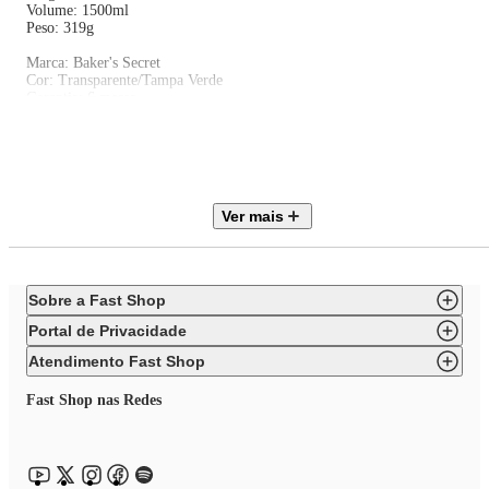
Volume: 1500ml
Peso: 319g
Marca: Baker's Secret
Cor: Transparente/Tampa Verde
Garantia: 6 meses
Sobre a marca:
Baker's Secret é uma das primeiras, mais antigas e mais fortes marcas de
utensílios de confeitaria da história americana. Herança de ontem;
Ver mais
tecnologia de amanhã. Os utensílios de confeitaria da mais alta qualidade 
mundo. Com raízes que remontam a uma pequena oficina em Chicago no
final do século XIX, com menos de meia dúzia de funcionários, a marca
Baker's Secret foi fundada em 1972 e se consolidou na vanguarda da
indústria de utensílios de confeitaria.
Sobre a Fast Shop
Portal de Privacidade
Atendimento Fast Shop
Fast Shop nas Redes