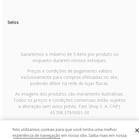
Selos
Garantimos o máximo de 5 itens por produto ou
enquanto durarem nossos estoques.
Preços e condições de pagamento válidos
exclusivamente para compras efetuadas no site,
podendo diferir na rede de lojas físicas.
As imagens dos produtos são meramente ilustrativas.
Todos os preços e condições comerciais estão sujeitos
a alteração sem aviso prévio. Fast Shop S. A. CNPJ:
43.708.379/0001-00
Avenida Zaki Narchi, nº 1650, sobreloja, Carandiru, São
Paulo/SP, CEP 02029-001, Telefone: 11 3003-3728 ©
Nós utilizamos cookies para que você tenha uma melhor
experiência de navegação em nosso site. Saiba mais em nossa
2013 Fast Shop - Todos os direitos reservados
RF