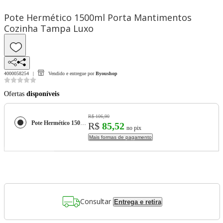
Pote Hermético 1500ml Porta Mantimentos
Cozinha Tampa Luxo
4000058254
Vendido e entregue por
Byoushop
Ofertas
disponíveis
R$ 106,90
Pote Hermético 1500ml Porta Mantimentos Cozinha Tampa Luxo
R$
85,52
no pix
Mais formas de pagamento
Consultar
Entrega e retira