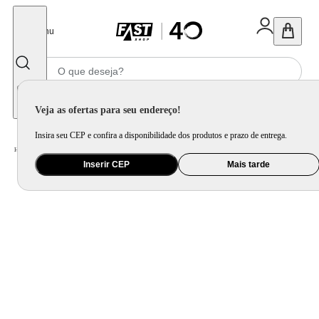
Fechar
Menu
Informe seu CEP
Veja as ofertas para seu endereço!
Insira seu CEP e confira a disponibilidade dos produtos e prazo de entrega.
Home
/
Utilidade Doméstica
/
Organização e Armazenamento
/
Porta Mantimento e Pote
Inserir CEP
Mais tarde