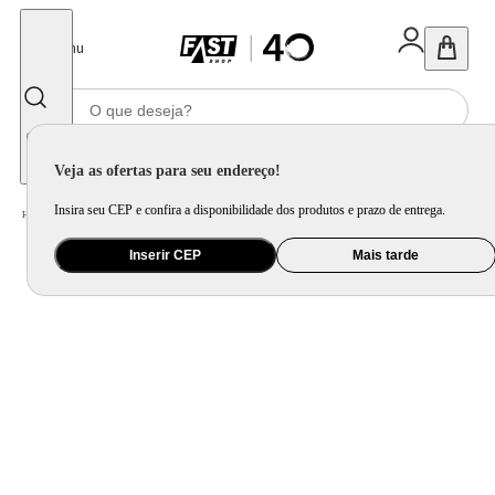
Fechar
Menu
Informe seu CEP
Veja as ofertas para seu endereço!
Insira seu CEP e confira a disponibilidade dos produtos e prazo de entrega.
Home
/
Utilidade Doméstica
/
Organização e Armazenamento
/
Porta Mantimento e Pote
Inserir CEP
Mais tarde