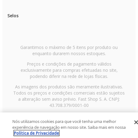
Selos
Garantimos o máximo de 5 itens por produto ou
enquanto durarem nossos estoques.
Preços e condições de pagamento válidos
exclusivamente para compras efetuadas no site,
podendo diferir na rede de lojas físicas.
As imagens dos produtos são meramente ilustrativas.
Todos os preços e condições comerciais estão sujeitos
a alteração sem aviso prévio. Fast Shop S. A. CNPJ:
43.708.379/0001-00
Avenida Zaki Narchi, nº 1650, sobreloja, Carandiru, São
Nós utilizamos cookies para que você tenha uma melhor
Paulo/SP, CEP 02029-001, Telefone: 11 3003-3728 ©
experiência de navegação em nosso site. Saiba mais em nossa
2013 Fast Shop - Todos os direitos reservados
RF
Política de Privacidade