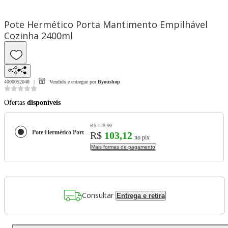
Pote Hermético Porta Mantimento Empilhável
Cozinha 2400ml
4000052048
Vendido e entregue por
Byoushop
Ofertas
disponíveis
R$ 128,90
Pote Hermético Porta Mantimento Empilhável Cozinha 2400ml
R$
103,12
no pix
Mais formas de pagamento
Consultar
Entrega e retira