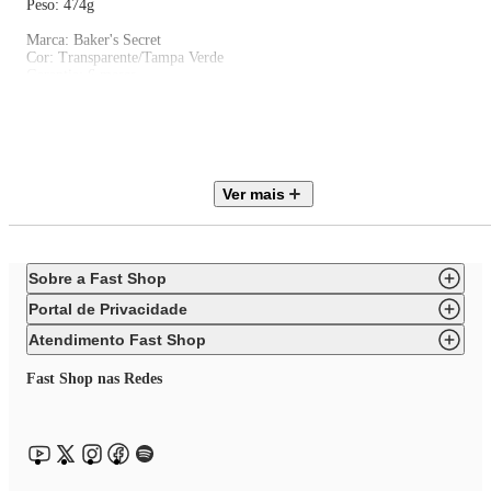
Peso: 474g
Marca: Baker's Secret
Cor: Transparente/Tampa Verde
Garantia: 6 meses
Sobre a marca:
Baker's Secret é uma das primeiras, mais antigas e mais fortes marcas de
utensílios de confeitaria da história americana. Herança de ontem;
Ver mais
tecnologia de amanhã. Os utensílios de confeitaria da mais alta qualidade 
mundo. Com raízes que remontam a uma pequena oficina em Chicago no
final do século XIX, com menos de meia dúzia de funcionários, a marca
Baker's Secret foi fundada em 1972 e se consolidou na vanguarda da
indústria de utensílios de confeitaria.
Sobre a Fast Shop
Portal de Privacidade
Atendimento Fast Shop
Fast Shop nas Redes