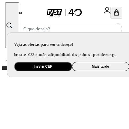
Fechar
Menu
Informe seu CEP
Veja as ofertas para seu endereço!
Insira seu CEP e confira a disponibilidade dos produtos e prazo de entrega.
Home
/
Utilidade Doméstica
/
Organização e Armazenamento
/
Porta Mantimento e Pote
Inserir CEP
Mais tarde