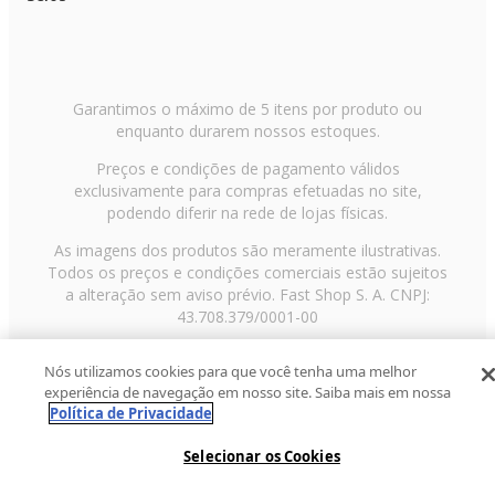
Garantimos o máximo de 5 itens por produto ou
enquanto durarem nossos estoques.
Preços e condições de pagamento válidos
exclusivamente para compras efetuadas no site,
podendo diferir na rede de lojas físicas.
As imagens dos produtos são meramente ilustrativas.
Todos os preços e condições comerciais estão sujeitos
a alteração sem aviso prévio. Fast Shop S. A. CNPJ:
43.708.379/0001-00
Avenida Zaki Narchi, nº 1650, sobreloja, Carandiru, São
Nós utilizamos cookies para que você tenha uma melhor
Paulo/SP, CEP 02029-001, Telefone: 11 3003-3728 ©
experiência de navegação em nosso site. Saiba mais em nossa
2013 Fast Shop - Todos os direitos reservados
RF
Política de Privacidade
Selecionar os Cookies