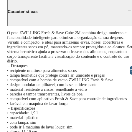
Características
O pote ZWILLING Fresh & Save Cube 2M combina design moderno e
funcionalidade inteligente para otimizar a organização da sua despensa.
Versátil e compacto, é ideal para armazenar ervas, nozes, coberturas e
ingredientes secos em pó, mantendo-os sempre protegidos e ao alcance. Se
sistema hermético ajuda a preservar o frescor dos alimentos, enquanto o
corpo transparente facilita a visualização do conteúdo e o controle do uso
diário.
- Destaques
Libras
• recipiente multiuso para alimentos secos
• tampa hermética que protege contra ar, umidade e pragas
• compatível com a bomba de vácuo ZWILLING Fresh & Save
• design modular empilhável, com base antiderrapante
• material resistente a riscos, semelhante a vidro
• paredes e tampa transparentes, livres de bpa
• compatível com aplicativo Fresh & Save para controle de ingredientes
• lavável em máquina de lavar louça
- Especificações
• capacidade: 1,9 l
• material: plástico
• com tampa: sim
• pode ir à máquina de lavar louça: sim
• altura: 15,19 cm