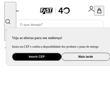
Fechar
Menu
Informe seu CEP
Veja as ofertas para seu endereço!
Insira seu CEP e confira a disponibilidade dos produtos e prazo de entrega.
Home
/
Utilidade Doméstica
/
Organização e Armazenamento
/
Porta Mantimento e Pote
Inserir CEP
Mais tarde