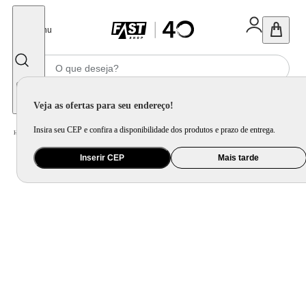
Fechar
Menu
Informe seu CEP
Veja as ofertas para seu endereço!
Insira seu CEP e confira a disponibilidade dos produtos e prazo de entrega.
Home
/
Utilidade Doméstica
/
Organização e Armazenamento
/
Porta Mantimento e Pote
Inserir CEP
Mais tarde