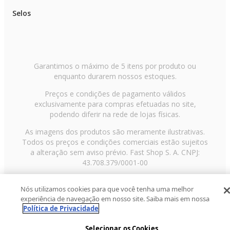
Selos
Garantimos o máximo de 5 itens por produto ou
enquanto durarem nossos estoques.
Preços e condições de pagamento válidos
exclusivamente para compras efetuadas no site,
podendo diferir na rede de lojas físicas.
As imagens dos produtos são meramente ilustrativas.
Todos os preços e condições comerciais estão sujeitos
a alteração sem aviso prévio. Fast Shop S. A. CNPJ:
43.708.379/0001-00
Avenida Zaki Narchi, nº 1650, sobreloja, Carandiru, São
Nós utilizamos cookies para que você tenha uma melhor
Paulo/SP, CEP 02029-001, Telefone: 11 3003-3728 ©
experiência de navegação em nosso site. Saiba mais em nossa
2013 Fast Shop - Todos os direitos reservados
RF
Política de Privacidade
Selecionar os Cookies