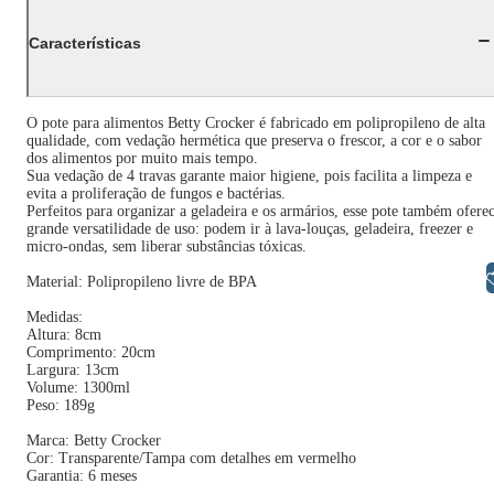
Características
O pote para alimentos Betty Crocker é fabricado em polipropileno de alta
qualidade, com vedação hermética que preserva o frescor, a cor e o sabor
dos alimentos por muito mais tempo.
Sua vedação de 4 travas garante maior higiene, pois facilita a limpeza e
evita a proliferação de fungos e bactérias.
Perfeitos para organizar a geladeira e os armários, esse pote também ofere
grande versatilidade de uso: podem ir à lava-louças, geladeira, freezer e
micro-ondas, sem liberar substâncias tóxicas.
Libras
Material: Polipropileno livre de BPA
Medidas:
Altura: 8cm
Comprimento: 20cm
Largura: 13cm
Volume: 1300ml
Peso: 189g
Marca: Betty Crocker
Cor: Transparente/Tampa com detalhes em vermelho
Garantia: 6 meses