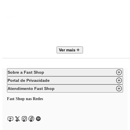
Sobre a marca:
Betty Crocker nasceu em 1921 como uma personagem criada pela
Washburn-Crosby Company para esclarecer dúvidas de clientes sobre
receitas. Em 1928, a marca passou a integrar a General Mills e, na década
de 1940, já era um dos nomes mais famosos nos EUA. Em 1946 foram
abertas as Cozinhas de Teste Betty Crocker para desenvolver e validar
receitas. Além de misturas práticas para bolos, biscoitos, brownies e
Ver mais
coberturas, a marca também desenvolveu diversos produtos para confeitari
sendo referência em confeitaria caseira.
Sobre a Fast Shop
Portal de Privacidade
Atendimento Fast Shop
Fast Shop nas Redes