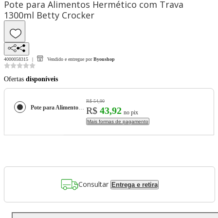
Pote para Alimentos Hermético com Trava
1300ml Betty Crocker
4000058315
Vendido e entregue por
Byoushop
Ofertas
disponíveis
R$ 54,90
Pote para Alimentos Hermético com Trava 1300ml Betty Crocker
R$
43,92
no pix
Mais formas de pagamento
Consultar
Entrega e retira