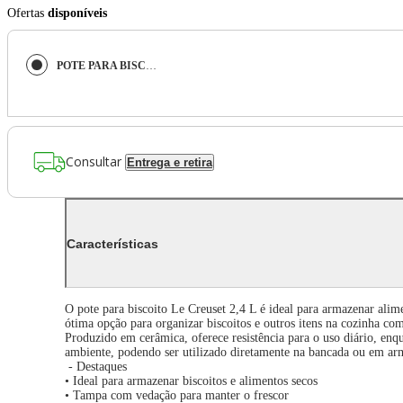
Ofertas
disponíveis
POTE PARA BISCOITO LE CREUSET 2,4L EM CERÂMICA VERMELHO 91026725060000
Consultar
Entrega e retira
Características
O pote para biscoito Le Creuset 2,4 L é ideal para armazenar ali
ótima opção para organizar biscoitos e outros itens na cozinha co
Produzido em cerâmica, oferece resistência para o uso diário, enq
ambiente, podendo ser utilizado diretamente na bancada ou em ar
- Destaques
• Ideal para armazenar biscoitos e alimentos secos
• Tampa com vedação para manter o frescor