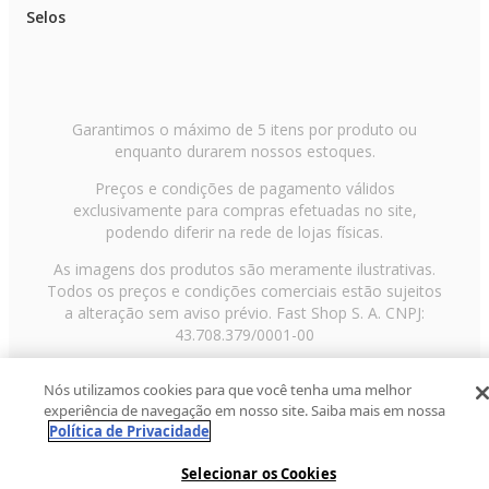
Selos
Garantimos o máximo de 5 itens por produto ou
enquanto durarem nossos estoques.
Preços e condições de pagamento válidos
exclusivamente para compras efetuadas no site,
podendo diferir na rede de lojas físicas.
As imagens dos produtos são meramente ilustrativas.
Todos os preços e condições comerciais estão sujeitos
a alteração sem aviso prévio. Fast Shop S. A. CNPJ:
43.708.379/0001-00
Avenida Zaki Narchi, nº 1650, sobreloja, Carandiru, São
Nós utilizamos cookies para que você tenha uma melhor
Paulo/SP, CEP 02029-001, Telefone: 11 3003-3728 ©
experiência de navegação em nosso site. Saiba mais em nossa
2013 Fast Shop - Todos os direitos reservados
RF
Política de Privacidade
Selecionar os Cookies