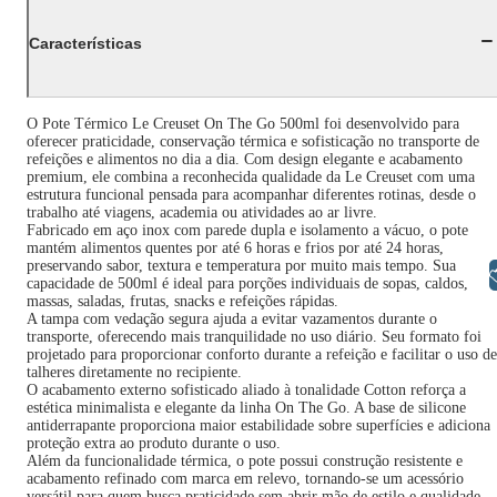
Características
O Pote Térmico Le Creuset On The Go 500ml foi desenvolvido para
oferecer praticidade, conservação térmica e sofisticação no transporte de
refeições e alimentos no dia a dia. Com design elegante e acabamento
premium, ele combina a reconhecida qualidade da Le Creuset com uma
estrutura funcional pensada para acompanhar diferentes rotinas, desde o
trabalho até viagens, academia ou atividades ao ar livre.
Fabricado em aço inox com parede dupla e isolamento a vácuo, o pote
mantém alimentos quentes por até 6 horas e frios por até 24 horas,
preservando sabor, textura e temperatura por muito mais tempo. Sua
Libras
capacidade de 500ml é ideal para porções individuais de sopas, caldos,
massas, saladas, frutas, snacks e refeições rápidas.
A tampa com vedação segura ajuda a evitar vazamentos durante o
transporte, oferecendo mais tranquilidade no uso diário. Seu formato foi
projetado para proporcionar conforto durante a refeição e facilitar o uso de
talheres diretamente no recipiente.
O acabamento externo sofisticado aliado à tonalidade Cotton reforça a
estética minimalista e elegante da linha On The Go. A base de silicone
antiderrapante proporciona maior estabilidade sobre superfícies e adiciona
proteção extra ao produto durante o uso.
Além da funcionalidade térmica, o pote possui construção resistente e
acabamento refinado com marca em relevo, tornando-se um acessório
versátil para quem busca praticidade sem abrir mão de estilo e qualidade