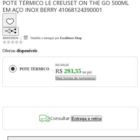
POTE TÉRMICO LE CREUSET ON THE GO 500ML
EM AÇO INOX BERRY 41068124390001
4000109634
Vendido e entregue por
Excellence Shop
Ofertas
disponíveis
R$ 309,00
POTE TÉRMICO LE CREUSET ON THE GO 500ML EM AÇO INOX BERRY 41068124390001
R$
293,55
no pix
Mais formas de pagamento
Consultar
Entrega e retira