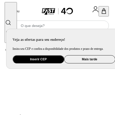
Fechar
Menu
Informe seu CEP
Veja as ofertas para seu endereço!
Insira seu CEP e confira a disponibilidade dos produtos e prazo de entrega.
Home
/
Utilidade Doméstica
/
Organização e Armazenamento
/
Porta Mantimento e Pote
Inserir CEP
Mais tarde