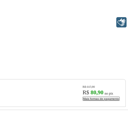
Libras
R$ 117,90
R$
80,90
no pix
Mais formas de pagamento