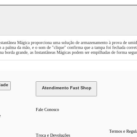
tantânea Mágica proporciona uma solução de armazenamento à prova de umidade
a palma da mão, e o som de "clique" confirma que a tampa foi fechada corretam
uma borda grande, as Instantâneas Mágicas podem ser empilhadas de forma segu
dade
Atendimento Fast Shop
Fale Conosco
e
Termos e Regul
Troca e Devoluções