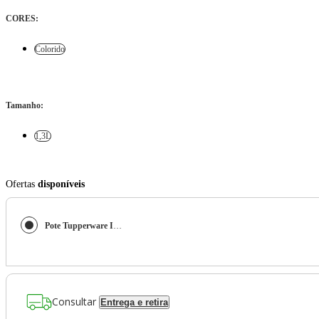
CORES
:
Colorido
Tamanho
:
1,3L
Ofertas
disponíveis
Pote Tupperware Instantânea Mágica Harry Potter 1,3L
Consultar
Entrega e retira