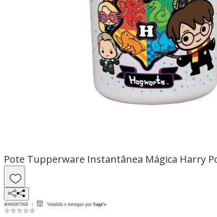
Pote Tupperware Instantânea Mágica Harry Pott
4000087068
Vendido e entregue por
Sage's